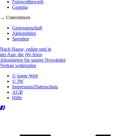
Fotowettbewerb
Granma
→ Unterstützen
Genossenschaft
Aktionsbüro
Spenden
Nach Hause, online und in
der App: die jW-Abos
Abonnieren Sie unsere Newsletter
Vertrag widerrufen
© junge Welt
© JW
Impressum/Datenschutz
AGB
Hilfe