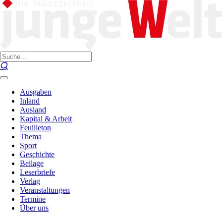
Ausgaben
Inland
Ausland
Kapital & Arbeit
Feuilleton
Thema
Sport
Geschichte
Beilage
Leserbriefe
Verlag
Veranstaltungen
Termine
Über uns