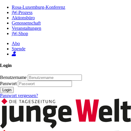
Zum
Rosa-Luxemburg-Konferenz
Inhalt
jW-Prozess
der
Aktionsbüro
Seite
Genossenschaft
Veranstaltungen
jW-Shop
Abo
Spende
Login
Benutzername
Passwort
Login
Passwort vergessen?