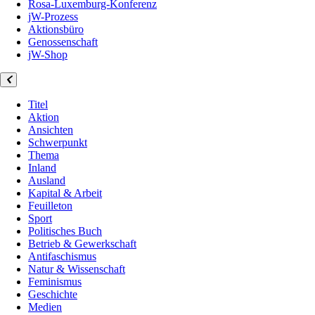
Rosa-Luxemburg-Konferenz
jW-Prozess
Aktionsbüro
Genossenschaft
jW-Shop
Titel
Aktion
Ansichten
Schwerpunkt
Thema
Inland
Ausland
Kapital & Arbeit
Feuilleton
Sport
Politisches Buch
Betrieb & Gewerkschaft
Antifaschismus
Natur & Wissenschaft
Feminismus
Geschichte
Medien