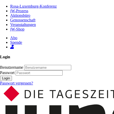
Zum
Rosa-Luxemburg-Konferenz
Inhalt
jW-Prozess
der
Aktionsbüro
Seite
Genossenschaft
Veranstaltungen
jW-Shop
Abo
Spende
Login
Benutzername
Passwort
Login
Passwort vergessen?