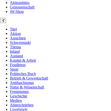
Aktionsbüro
Genossenschaft
jW-Shop
Titel
Aktion
Ansichten
Schwerpunkt
Thema
Inland
Ausland
Kapital & Arbeit
Feuilleton
Sport
Politisches Buch
Betrieb & Gewerkschaft
Antifaschismus
Natur & Wissenschaft
Feminismus
Geschichte
Medien
Abgeschrieben
Leserbriefe