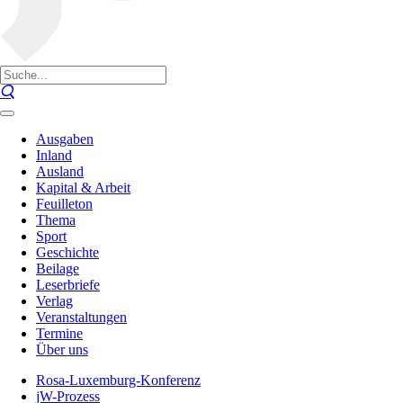
Ausgaben
Inland
Ausland
Kapital & Arbeit
Feuilleton
Thema
Sport
Geschichte
Beilage
Leserbriefe
Verlag
Veranstaltungen
Termine
Über uns
Rosa-Luxemburg-Konferenz
jW-Prozess