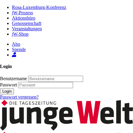
Zum
Rosa-Luxemburg-Konferenz
Inhalt
jW-Prozess
der
Aktionsbüro
Seite
Genossenschaft
Veranstaltungen
jW-Shop
Abo
Spende
Login
Benutzername
Passwort
Login
Passwort vergessen?