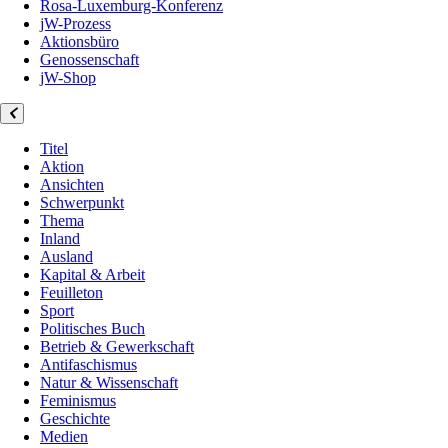
Rosa-Luxemburg-Konferenz
jW-Prozess
Aktionsbüro
Genossenschaft
jW-Shop
Titel
Aktion
Ansichten
Schwerpunkt
Thema
Inland
Ausland
Kapital & Arbeit
Feuilleton
Sport
Politisches Buch
Betrieb & Gewerkschaft
Antifaschismus
Natur & Wissenschaft
Feminismus
Geschichte
Medien