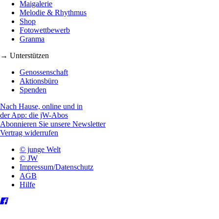
Maigalerie
Melodie & Rhythmus
Shop
Fotowettbewerb
Granma
→ Unterstützen
Genossenschaft
Aktionsbüro
Spenden
Nach Hause, online und in
der App: die jW-Abos
Abonnieren Sie unsere Newsletter
Vertrag widerrufen
© junge Welt
© JW
Impressum/Datenschutz
AGB
Hilfe