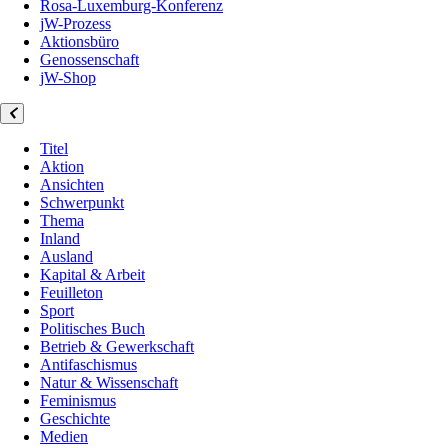
Rosa-Luxemburg-Konferenz
jW-Prozess
Aktionsbüro
Genossenschaft
jW-Shop
Titel
Aktion
Ansichten
Schwerpunkt
Thema
Inland
Ausland
Kapital & Arbeit
Feuilleton
Sport
Politisches Buch
Betrieb & Gewerkschaft
Antifaschismus
Natur & Wissenschaft
Feminismus
Geschichte
Medien