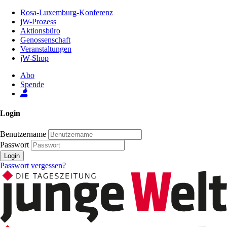
Zum
Rosa-Luxemburg-Konferenz
Inhalt
jW-Prozess
der
Aktionsbüro
Seite
Genossenschaft
Veranstaltungen
jW-Shop
Abo
Spende
Login
Benutzername
Passwort
Login
Passwort vergessen?