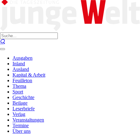
Ausgaben
Inland
Ausland
Kapital & Arbeit
Feuilleton
Thema
Sport
Geschichte
Beilage
Leserbriefe
Verlag
Veranstaltungen
Termine
Über uns