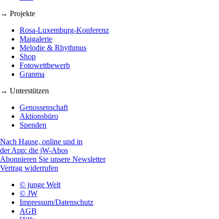
→ Projekte
Rosa-Luxemburg-Konferenz
Maigalerie
Melodie & Rhythmus
Shop
Fotowettbewerb
Granma
→ Unterstützen
Genossenschaft
Aktionsbüro
Spenden
Nach Hause, online und in
der App: die jW-Abos
Abonnieren Sie unsere Newsletter
Vertrag widerrufen
© junge Welt
© JW
Impressum/Datenschutz
AGB