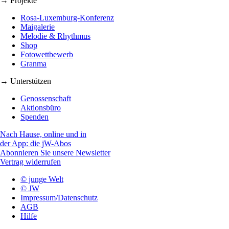
→ Projekte
Rosa-Luxemburg-Konferenz
Maigalerie
Melodie & Rhythmus
Shop
Fotowettbewerb
Granma
→ Unterstützen
Genossenschaft
Aktionsbüro
Spenden
Nach Hause, online und in
der App: die jW-Abos
Abonnieren Sie unsere Newsletter
Vertrag widerrufen
© junge Welt
© JW
Impressum/Datenschutz
AGB
Hilfe