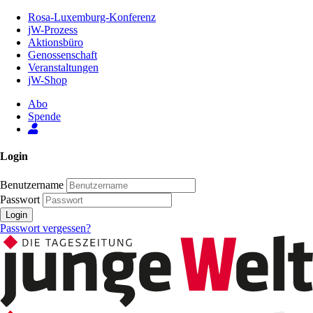
Zum
Rosa-Luxemburg-Konferenz
Inhalt
jW-Prozess
der
Aktionsbüro
Seite
Genossenschaft
Veranstaltungen
jW-Shop
Abo
Spende
Login
Benutzername
Passwort
Login
Passwort vergessen?