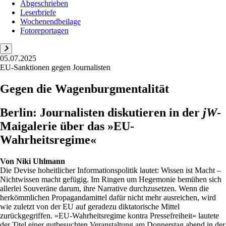
Abgeschrieben
Leserbriefe
Wochenendbeilage
Fotoreportagen
05.07.2025
EU-Sanktionen gegen Journalisten
Gegen die Wagenburgmentalität
Berlin: Journalisten diskutieren in der
jW
-
Maigalerie über das »EU-
Wahrheitsregime«
Von
Niki Uhlmann
Die Devise hoheitlicher Informationspolitik lautet: Wissen ist Macht –
Nichtwissen macht gefügig. Im Ringen um Hegemonie bemühen sich
allerlei Souveräne darum, ihre Narrative durchzusetzen. Wenn die
herkömmlichen Propagandamittel dafür nicht mehr ausreichen, wird
wie zuletzt von der EU auf geradezu diktatorische Mittel
zurückgegriffen. »EU-Wahrheitsregime kontra Pressefreiheit« lautete
der Titel einer gutbesuchten Veranstaltung am Donnerstag abend in der