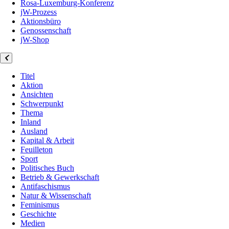
Rosa-Luxemburg-Konferenz
jW-Prozess
Aktionsbüro
Genossenschaft
jW-Shop
Titel
Aktion
Ansichten
Schwerpunkt
Thema
Inland
Ausland
Kapital & Arbeit
Feuilleton
Sport
Politisches Buch
Betrieb & Gewerkschaft
Antifaschismus
Natur & Wissenschaft
Feminismus
Geschichte
Medien