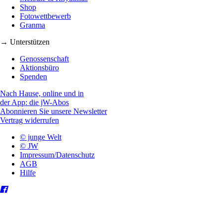
Shop
Fotowettbewerb
Granma
→ Unterstützen
Genossenschaft
Aktionsbüro
Spenden
Nach Hause, online und in
der App: die jW-Abos
Abonnieren Sie unsere Newsletter
Vertrag widerrufen
© junge Welt
© JW
Impressum/Datenschutz
AGB
Hilfe