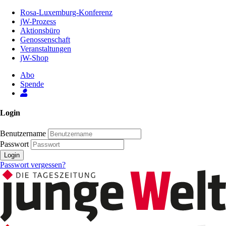
Zum
Rosa-Luxemburg-Konferenz
Inhalt
jW-Prozess
der
Aktionsbüro
Seite
Genossenschaft
Veranstaltungen
jW-Shop
Abo
Spende
Login
Benutzername
Passwort
Login
Passwort vergessen?