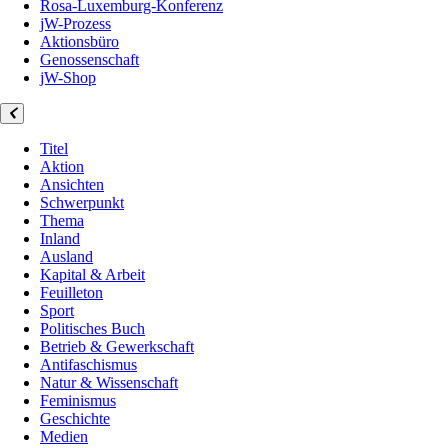
Rosa-Luxemburg-Konferenz
jW-Prozess
Aktionsbüro
Genossenschaft
jW-Shop
Titel
Aktion
Ansichten
Schwerpunkt
Thema
Inland
Ausland
Kapital & Arbeit
Feuilleton
Sport
Politisches Buch
Betrieb & Gewerkschaft
Antifaschismus
Natur & Wissenschaft
Feminismus
Geschichte
Medien