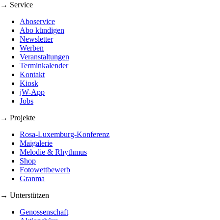
→ Service
Aboservice
Abo kündigen
Newsletter
Werben
Veranstaltungen
Terminkalender
Kontakt
Kiosk
jW-App
Jobs
→ Projekte
Rosa-Luxemburg-Konferenz
Maigalerie
Melodie & Rhythmus
Shop
Fotowettbewerb
Granma
→ Unterstützen
Genossenschaft