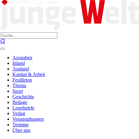
Ausgaben
Inland
Ausland
Kapital & Arbeit
Feuilleton
Thema
Sport
Geschichte
Beilage
Leserbriefe
Verlag
Veranstaltungen
Termine
Über uns