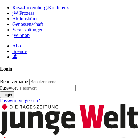
Zum
Rosa-Luxemburg-Konferenz
Inhalt
jW-Prozess
der
Aktionsbüro
Seite
Genossenschaft
Veranstaltungen
jW-Shop
Abo
Spende
Login
Benutzername
Passwort
Login
Passwort vergessen?