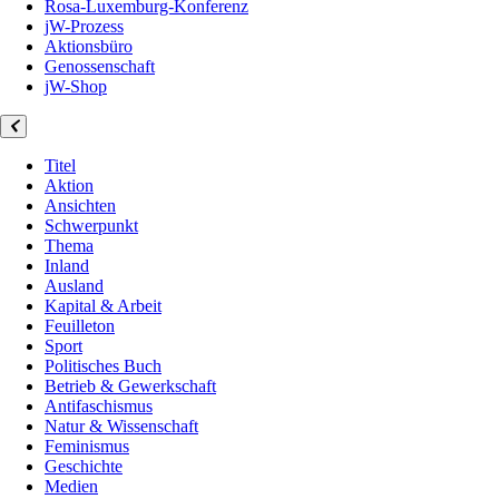
Rosa-Luxemburg-Konferenz
jW-Prozess
Aktionsbüro
Genossenschaft
jW-Shop
Titel
Aktion
Ansichten
Schwerpunkt
Thema
Inland
Ausland
Kapital & Arbeit
Feuilleton
Sport
Politisches Buch
Betrieb & Gewerkschaft
Antifaschismus
Natur & Wissenschaft
Feminismus
Geschichte
Medien