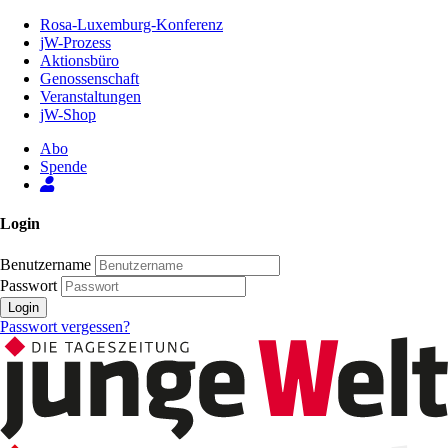
Zum
Rosa-Luxemburg-Konferenz
Inhalt
jW-Prozess
der
Aktionsbüro
Seite
Genossenschaft
Veranstaltungen
jW-Shop
Abo
Spende
Login
Benutzername
Passwort
Login
Passwort vergessen?