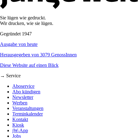
Sie lügen wie gedruckt.
Wir drucken, wie sie lügen.
Gegründet 1947
Ausgabe von heute
Herausgegeben von 3079 GenossInnen
Diese Website auf einen Blick
→ Service
Aboservice
Abo kündigen
Newsletter
Werben
Veranstaltungen
Terminkalender
Kontakt
Kiosk
jW-App
Jobs