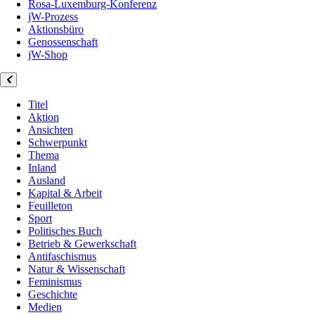
Rosa-Luxemburg-Konferenz
jW-Prozess
Aktionsbüro
Genossenschaft
jW-Shop
Titel
Aktion
Ansichten
Schwerpunkt
Thema
Inland
Ausland
Kapital & Arbeit
Feuilleton
Sport
Politisches Buch
Betrieb & Gewerkschaft
Antifaschismus
Natur & Wissenschaft
Feminismus
Geschichte
Medien