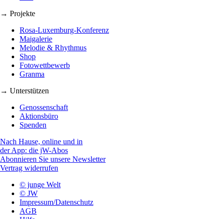
→ Projekte
Rosa-Luxemburg-Konferenz
Maigalerie
Melodie & Rhythmus
Shop
Fotowettbewerb
Granma
→ Unterstützen
Genossenschaft
Aktionsbüro
Spenden
Nach Hause, online und in
der App: die jW-Abos
Abonnieren Sie unsere Newsletter
Vertrag widerrufen
© junge Welt
© JW
Impressum/Datenschutz
AGB