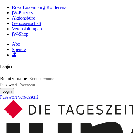
Zum
Rosa-Luxemburg-Konferenz
Inhalt
jW-Prozess
der
Aktionsbüro
Seite
Genossenschaft
Veranstaltungen
jW-Shop
Abo
Spende
Login
Benutzername
Passwort
Login
Passwort vergessen?