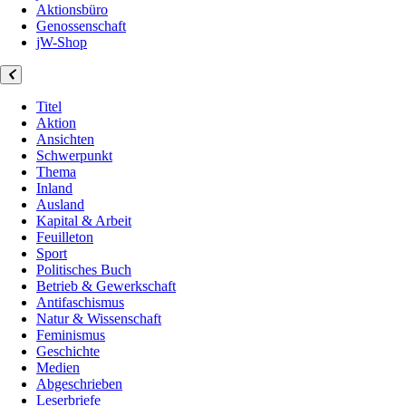
Aktionsbüro
Genossenschaft
jW-Shop
Titel
Aktion
Ansichten
Schwerpunkt
Thema
Inland
Ausland
Kapital & Arbeit
Feuilleton
Sport
Politisches Buch
Betrieb & Gewerkschaft
Antifaschismus
Natur & Wissenschaft
Feminismus
Geschichte
Medien
Abgeschrieben
Leserbriefe