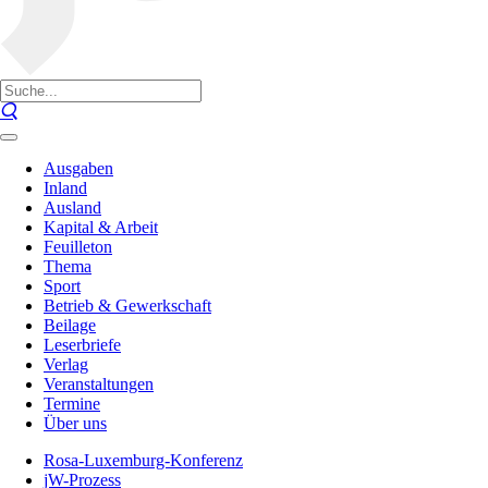
Ausgaben
Inland
Ausland
Kapital & Arbeit
Feuilleton
Thema
Sport
Betrieb & Gewerkschaft
Beilage
Leserbriefe
Verlag
Veranstaltungen
Termine
Über uns
Rosa-Luxemburg-Konferenz
jW-Prozess