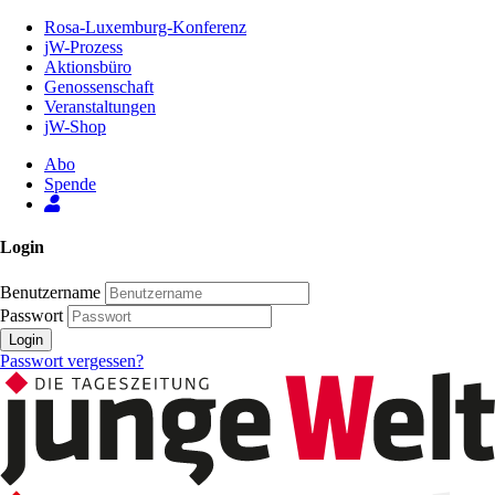
Zum
Rosa-Luxemburg-Konferenz
Inhalt
jW-Prozess
der
Aktionsbüro
Seite
Genossenschaft
Veranstaltungen
jW-Shop
Abo
Spende
Login
Benutzername
Passwort
Login
Passwort vergessen?