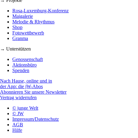
→ Projekte
Rosa-Luxemburg-Konferenz
Maigalerie
Melodie & Rhythmus
Shop
Fotowettbewerb
Granma
→ Unterstützen
Genossenschaft
Aktionsbüro
Spenden
Nach Hause, online und in
der App: die jW-Abos
Abonnieren Sie unsere Newsletter
Vertrag widerrufen
© junge Welt
© JW
Impressum/Datenschutz
AGB
Hilfe