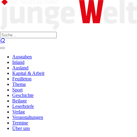
Ausgaben
Inland
Ausland
Kapital & Arbeit
Feuilleton
Thema
Sport
Geschichte
Beilage
Leserbriefe
Verlag
Veranstaltungen
Termine
Über uns