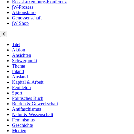
Rosa-Luxemburg-Konferenz
jW-Prozess
Aktionsbüro
Genossenschaft
jW-Shop
Titel
Aktion
Ansichten
Schwerpunkt
Thema
Inland
Ausland
Kapital & Arbeit
Feuilleton
Sport
Politisches Buch
Betrieb & Gewerkschaft
Antifaschismus
Natur & Wissenschaft
Feminismus
Geschichte
Medien