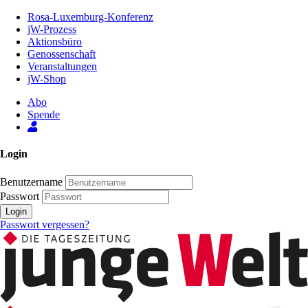
Zum
Rosa-Luxemburg-Konferenz
Inhalt
jW-Prozess
der
Aktionsbüro
Seite
Genossenschaft
Veranstaltungen
jW-Shop
Abo
Spende
Login
Benutzername
Passwort
Login
Passwort vergessen?