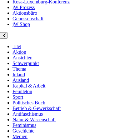
Rosa-Luxemburg-Konferenz
jW-Prozess
Aktionsbüro
Genossenschaft
jW-Shop
Titel
Aktion
Ansichten
Schwerpunkt
Thema
Inland
Ausland
Kapital & Arbeit
Feuilleton
Sport
Politisches Buch
Betrieb & Gewerkschaft
Antifaschismus
Natur & Wissenschaft
Feminismus
Geschichte
Medien