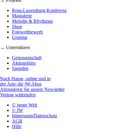
→ Projekte
Rosa-Luxemburg-Konferenz
Maigalerie
Melodie & Rhythmus
Shop
Fotowettbewerb
Granma
→ Unterstützen
Genossenschaft
Aktionsbüro
Spenden
Nach Hause, online und in
der App: die jW-Abos
Abonnieren Sie unsere Newsletter
Vertrag widerrufen
© junge Welt
© JW
Impressum/Datenschutz
AGB
Hilfe