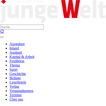
Ausgaben
Inland
Ausland
Kapital & Arbeit
Feuilleton
Thema
Sport
Geschichte
Beilage
Leserbriefe
Verlag
Veranstaltungen
Termine
Über uns