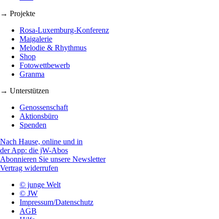
→ Projekte
Rosa-Luxemburg-Konferenz
Maigalerie
Melodie & Rhythmus
Shop
Fotowettbewerb
Granma
→ Unterstützen
Genossenschaft
Aktionsbüro
Spenden
Nach Hause, online und in
der App: die jW-Abos
Abonnieren Sie unsere Newsletter
Vertrag widerrufen
© junge Welt
© JW
Impressum/Datenschutz
AGB