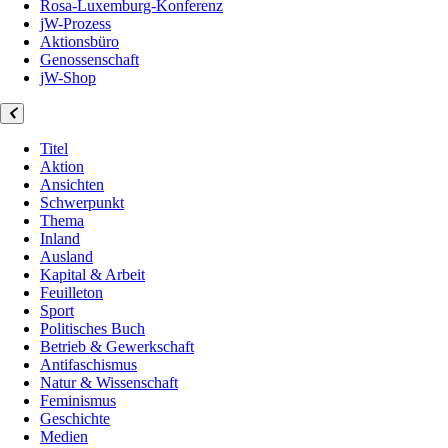
Rosa-Luxemburg-Konferenz
jW-Prozess
Aktionsbüro
Genossenschaft
jW-Shop
Titel
Aktion
Ansichten
Schwerpunkt
Thema
Inland
Ausland
Kapital & Arbeit
Feuilleton
Sport
Politisches Buch
Betrieb & Gewerkschaft
Antifaschismus
Natur & Wissenschaft
Feminismus
Geschichte
Medien