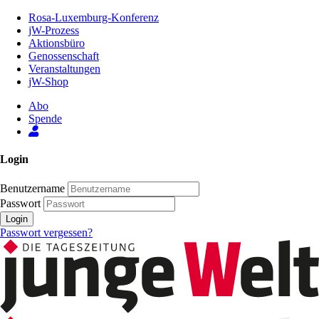
Zum
Rosa-Luxemburg-Konferenz
Inhalt
jW-Prozess
der
Aktionsbüro
Seite
Genossenschaft
Veranstaltungen
jW-Shop
Abo
Spende
Login
Benutzername
Passwort
Login
Passwort vergessen?