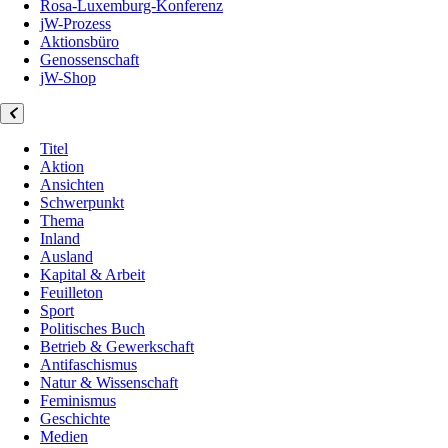
Rosa-Luxemburg-Konferenz
jW-Prozess
Aktionsbüro
Genossenschaft
jW-Shop
Titel
Aktion
Ansichten
Schwerpunkt
Thema
Inland
Ausland
Kapital & Arbeit
Feuilleton
Sport
Politisches Buch
Betrieb & Gewerkschaft
Antifaschismus
Natur & Wissenschaft
Feminismus
Geschichte
Medien