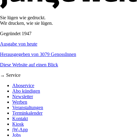
Sie lügen wie gedruckt.
Wir drucken, wie sie lügen.
Gegründet 1947
Ausgabe von heute
Herausgegeben von 3079 GenossInnen
Diese Website auf einen Blick
→ Service
Aboservice
Abo kündigen
Newsletter
Werben
Veranstaltungen
Terminkalender
Kontakt
Kiosk
jW-App
Jobs