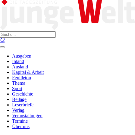
Ausgaben
Inland
Ausland
Kapital & Arbeit
Feuilleton
Thema
Sport
Geschichte
Beilage
Leserbriefe
Verlag
Veranstaltungen
Termine
Über uns