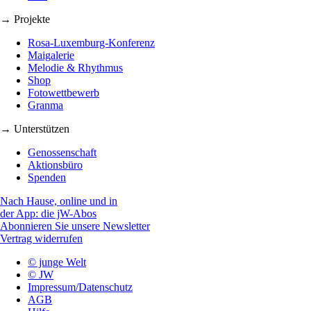
→ Projekte
Rosa-Luxemburg-Konferenz
Maigalerie
Melodie & Rhythmus
Shop
Fotowettbewerb
Granma
→ Unterstützen
Genossenschaft
Aktionsbüro
Spenden
Nach Hause, online und in
der App: die jW-Abos
Abonnieren Sie unsere Newsletter
Vertrag widerrufen
© junge Welt
© JW
Impressum/Datenschutz
AGB