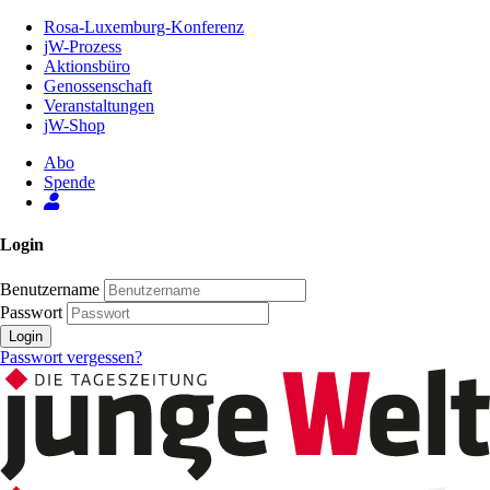
Zum
Rosa-Luxemburg-Konferenz
Inhalt
jW-Prozess
der
Aktionsbüro
Seite
Genossenschaft
Veranstaltungen
jW-Shop
Abo
Spende
Login
Benutzername
Passwort
Login
Passwort vergessen?