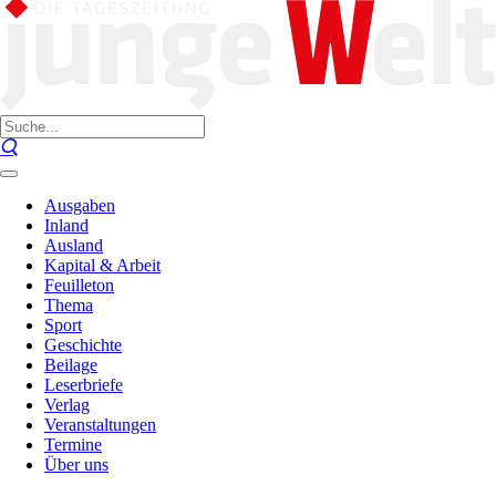
Ausgaben
Inland
Ausland
Kapital & Arbeit
Feuilleton
Thema
Sport
Geschichte
Beilage
Leserbriefe
Verlag
Veranstaltungen
Termine
Über uns