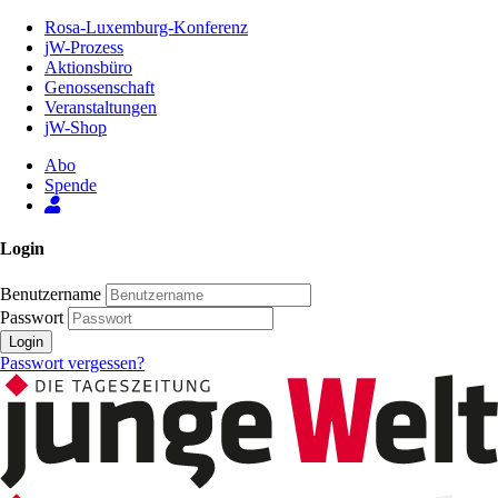
Zum
Rosa-Luxemburg-Konferenz
Inhalt
jW-Prozess
der
Aktionsbüro
Seite
Genossenschaft
Veranstaltungen
jW-Shop
Abo
Spende
Login
Benutzername
Passwort
Login
Passwort vergessen?