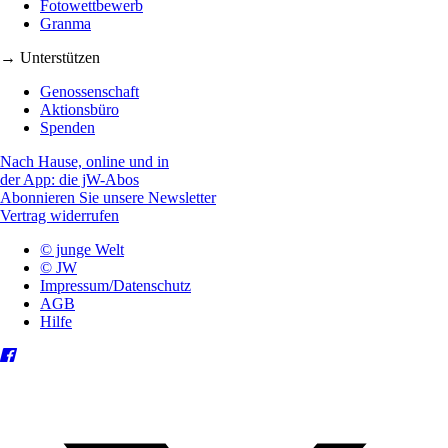
Fotowettbewerb
Granma
→ Unterstützen
Genossenschaft
Aktionsbüro
Spenden
Nach Hause, online und in
der App: die jW-Abos
Abonnieren Sie unsere Newsletter
Vertrag widerrufen
© junge Welt
© JW
Impressum/Datenschutz
AGB
Hilfe