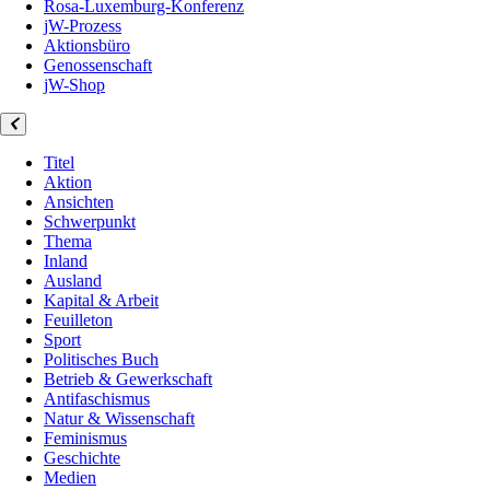
Rosa-Luxemburg-Konferenz
jW-Prozess
Aktionsbüro
Genossenschaft
jW-Shop
Titel
Aktion
Ansichten
Schwerpunkt
Thema
Inland
Ausland
Kapital & Arbeit
Feuilleton
Sport
Politisches Buch
Betrieb & Gewerkschaft
Antifaschismus
Natur & Wissenschaft
Feminismus
Geschichte
Medien