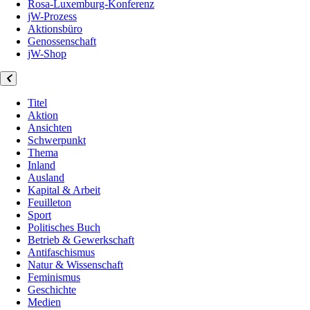
Rosa-Luxemburg-Konferenz
jW-Prozess
Aktionsbüro
Genossenschaft
jW-Shop
Titel
Aktion
Ansichten
Schwerpunkt
Thema
Inland
Ausland
Kapital & Arbeit
Feuilleton
Sport
Politisches Buch
Betrieb & Gewerkschaft
Antifaschismus
Natur & Wissenschaft
Feminismus
Geschichte
Medien