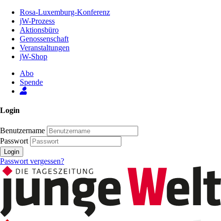
Zum
Rosa-Luxemburg-Konferenz
Inhalt
jW-Prozess
der
Aktionsbüro
Seite
Genossenschaft
Veranstaltungen
jW-Shop
Abo
Spende
Login
Benutzername
Passwort
Login
Passwort vergessen?