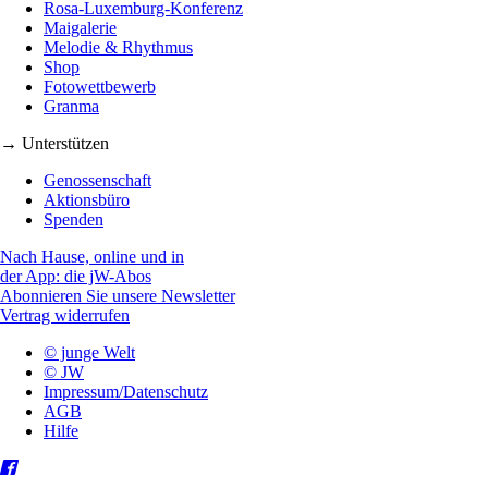
Rosa-Luxemburg-Konferenz
Maigalerie
Melodie & Rhythmus
Shop
Fotowettbewerb
Granma
→ Unterstützen
Genossenschaft
Aktionsbüro
Spenden
Nach Hause, online und in
der App: die jW-Abos
Abonnieren Sie unsere Newsletter
Vertrag widerrufen
© junge Welt
© JW
Impressum/Datenschutz
AGB
Hilfe