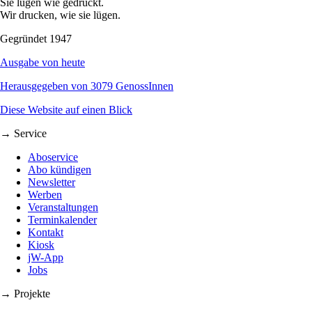
Sie lügen wie gedruckt.
Wir drucken, wie sie lügen.
Gegründet 1947
Ausgabe von heute
Herausgegeben von 3079 GenossInnen
Diese Website auf einen Blick
→ Service
Aboservice
Abo kündigen
Newsletter
Werben
Veranstaltungen
Terminkalender
Kontakt
Kiosk
jW-App
Jobs
→ Projekte