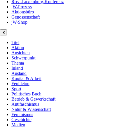
Rosa-Luxemburg-Konferenz
jW-Prozess
Aktionsbüro
Genossenschaft
jW-Shop
Titel
Aktion
Ansichten
Schwerpunkt
Thema
Inland
Ausland
Kapital & Arbeit
Feuilleton
Sport
Politisches Buch
Betrieb & Gewerkschaft
Antifaschismus
Natur & Wissenschaft
Feminismus
Geschichte
Medien