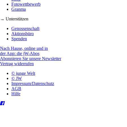
Fotowettbewerb
Granma
→ Unterstützen
Genossenschaft
Aktionsbüro
Spenden
Nach Hause, online und in
der App: die jW-Abos
Abonnieren Sie unsere Newsletter
Vertrag widerrufen
© junge Welt
© JW
Impressum/Datenschutz
AGB
Hilfe