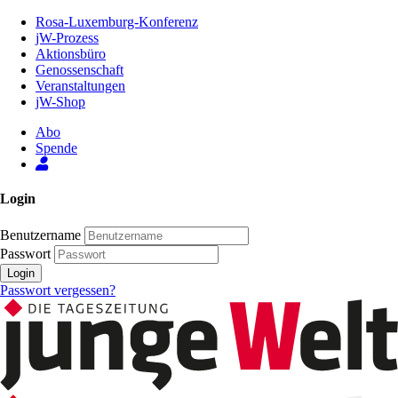
Zum
Rosa-Luxemburg-Konferenz
Inhalt
jW-Prozess
der
Aktionsbüro
Seite
Genossenschaft
Veranstaltungen
jW-Shop
Abo
Spende
Login
Benutzername
Passwort
Login
Passwort vergessen?