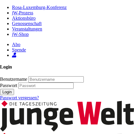
Zum
Rosa-Luxemburg-Konferenz
Inhalt
jW-Prozess
der
Aktionsbüro
Seite
Genossenschaft
Veranstaltungen
jW-Shop
Abo
Spende
Login
Benutzername
Passwort
Login
Passwort vergessen?