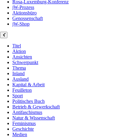
Rosa-Luxemburg-Konferenz
jW-Prozess
Aktionsbüro
Genossenschaft
jW-Shop
Titel
Aktion
Ansichten
Schwerpunkt
Thema
Inland
Ausland
Kapital & Arbeit
Feuilleton
Sport
Politisches Buch
Betrieb & Gewerkschaft
Antifaschismus
Natur & Wissenschaft
Feminismus
Geschichte
Medien