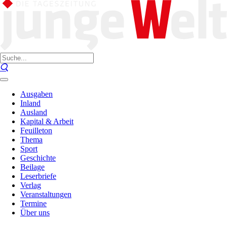
Ausgaben
Inland
Ausland
Kapital & Arbeit
Feuilleton
Thema
Sport
Geschichte
Beilage
Leserbriefe
Verlag
Veranstaltungen
Termine
Über uns