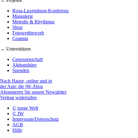
→ Projekte
Rosa-Luxemburg-Konferenz
Maigalerie
Melodie & Rhythmus
Shop
Fotowettbewerb
Granma
→ Unterstützen
Genossenschaft
Aktionsbüro
Spenden
Nach Hause, online und in
der App: die jW-Abos
Abonnieren Sie unsere Newsletter
Vertrag widerrufen
© junge Welt
© JW
Impressum/Datenschutz
AGB
Hilfe