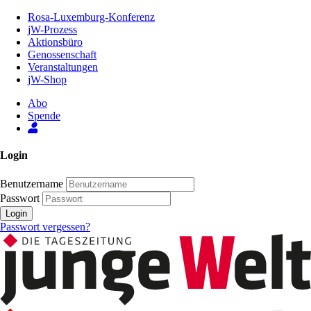
Zum
Rosa-Luxemburg-Konferenz
Inhalt
jW-Prozess
der
Aktionsbüro
Seite
Genossenschaft
Veranstaltungen
jW-Shop
Abo
Spende
Login
Benutzername
Passwort
Login
Passwort vergessen?