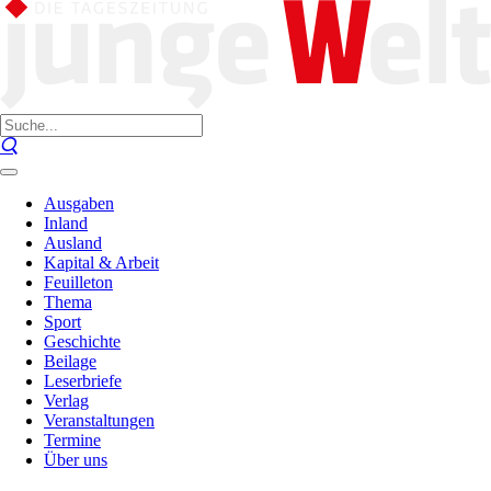
Ausgaben
Inland
Ausland
Kapital & Arbeit
Feuilleton
Thema
Sport
Geschichte
Beilage
Leserbriefe
Verlag
Veranstaltungen
Termine
Über uns