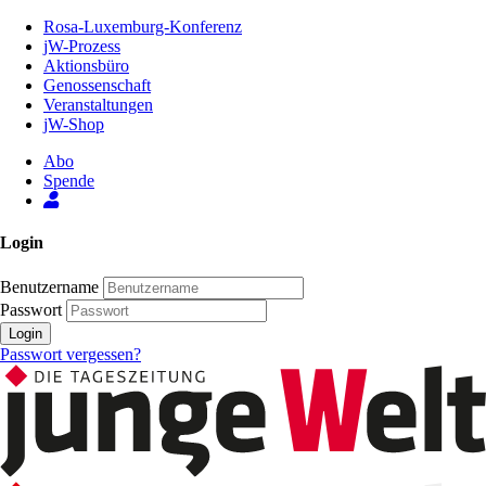
Zum
Rosa-Luxemburg-Konferenz
Inhalt
jW-Prozess
der
Aktionsbüro
Seite
Genossenschaft
Veranstaltungen
jW-Shop
Abo
Spende
Login
Benutzername
Passwort
Login
Passwort vergessen?