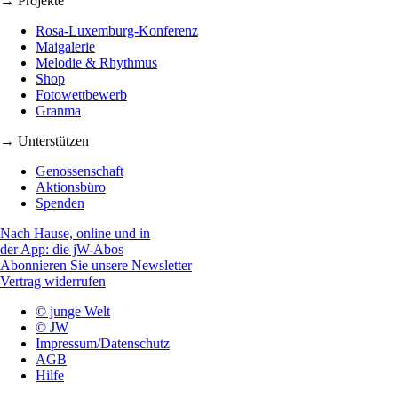
→ Projekte
Rosa-Luxemburg-Konferenz
Maigalerie
Melodie & Rhythmus
Shop
Fotowettbewerb
Granma
→ Unterstützen
Genossenschaft
Aktionsbüro
Spenden
Nach Hause, online und in
der App: die jW-Abos
Abonnieren Sie unsere Newsletter
Vertrag widerrufen
© junge Welt
© JW
Impressum/Datenschutz
AGB
Hilfe