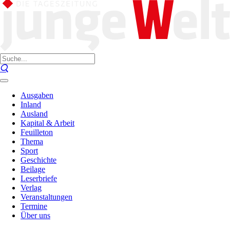
Ausgaben
Inland
Ausland
Kapital & Arbeit
Feuilleton
Thema
Sport
Geschichte
Beilage
Leserbriefe
Verlag
Veranstaltungen
Termine
Über uns