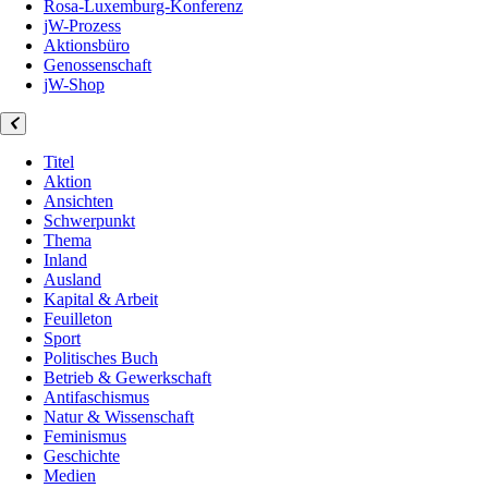
Rosa-Luxemburg-Konferenz
jW-Prozess
Aktionsbüro
Genossenschaft
jW-Shop
Titel
Aktion
Ansichten
Schwerpunkt
Thema
Inland
Ausland
Kapital & Arbeit
Feuilleton
Sport
Politisches Buch
Betrieb & Gewerkschaft
Antifaschismus
Natur & Wissenschaft
Feminismus
Geschichte
Medien