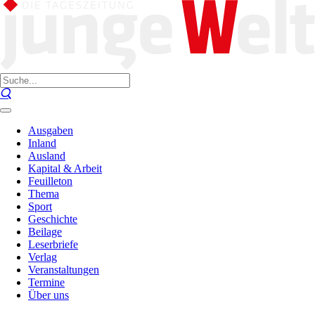
Ausgaben
Inland
Ausland
Kapital & Arbeit
Feuilleton
Thema
Sport
Geschichte
Beilage
Leserbriefe
Verlag
Veranstaltungen
Termine
Über uns