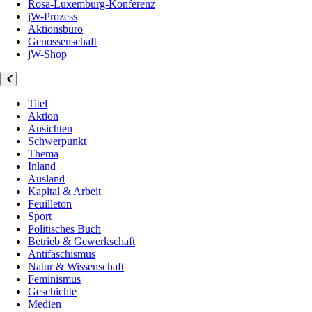
Rosa-Luxemburg-Konferenz
jW-Prozess
Aktionsbüro
Genossenschaft
jW-Shop
Titel
Aktion
Ansichten
Schwerpunkt
Thema
Inland
Ausland
Kapital & Arbeit
Feuilleton
Sport
Politisches Buch
Betrieb & Gewerkschaft
Antifaschismus
Natur & Wissenschaft
Feminismus
Geschichte
Medien