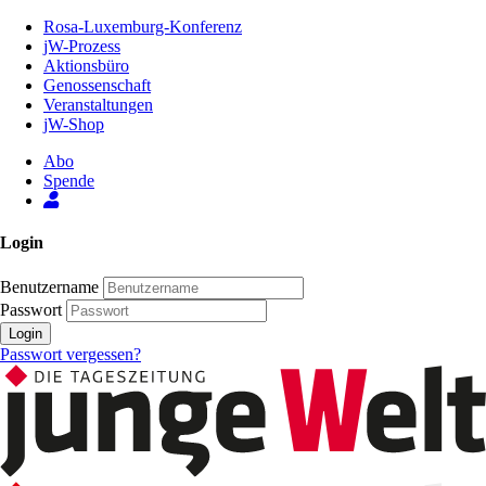
Zum
Rosa-Luxemburg-Konferenz
Inhalt
jW-Prozess
der
Aktionsbüro
Seite
Genossenschaft
Veranstaltungen
jW-Shop
Abo
Spende
Login
Benutzername
Passwort
Login
Passwort vergessen?