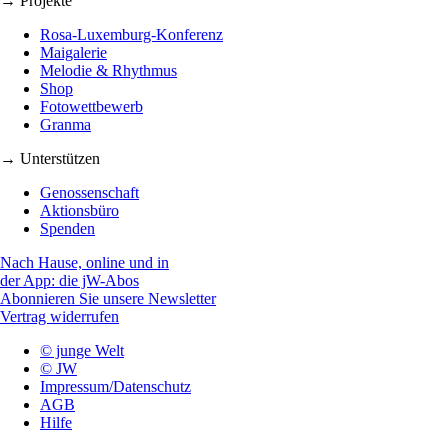
→ Projekte
Rosa-Luxemburg-Konferenz
Maigalerie
Melodie & Rhythmus
Shop
Fotowettbewerb
Granma
→ Unterstützen
Genossenschaft
Aktionsbüro
Spenden
Nach Hause, online und in
der App: die jW-Abos
Abonnieren Sie unsere Newsletter
Vertrag widerrufen
© junge Welt
© JW
Impressum/Datenschutz
AGB
Hilfe