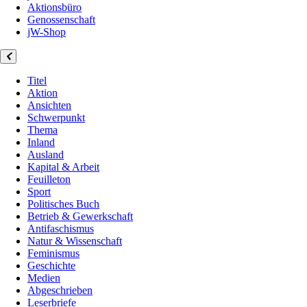
Aktionsbüro
Genossenschaft
jW-Shop
Titel
Aktion
Ansichten
Schwerpunkt
Thema
Inland
Ausland
Kapital & Arbeit
Feuilleton
Sport
Politisches Buch
Betrieb & Gewerkschaft
Antifaschismus
Natur & Wissenschaft
Feminismus
Geschichte
Medien
Abgeschrieben
Leserbriefe