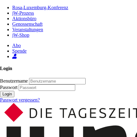
Zum
Rosa-Luxemburg-Konferenz
Inhalt
jW-Prozess
der
Aktionsbüro
Seite
Genossenschaft
Veranstaltungen
jW-Shop
Abo
Spende
Login
Benutzername
Passwort
Login
Passwort vergessen?