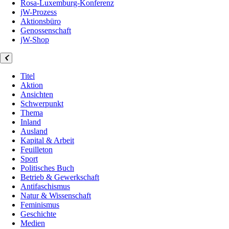
Rosa-Luxemburg-Konferenz
jW-Prozess
Aktionsbüro
Genossenschaft
jW-Shop
Titel
Aktion
Ansichten
Schwerpunkt
Thema
Inland
Ausland
Kapital & Arbeit
Feuilleton
Sport
Politisches Buch
Betrieb & Gewerkschaft
Antifaschismus
Natur & Wissenschaft
Feminismus
Geschichte
Medien