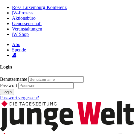
Zum
Rosa-Luxemburg-Konferenz
Inhalt
jW-Prozess
der
Aktionsbüro
Seite
Genossenschaft
Veranstaltungen
jW-Shop
Abo
Spende
Login
Benutzername
Passwort
Login
Passwort vergessen?