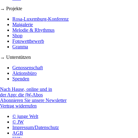
→ Projekte
Rosa-Luxemburg-Konferenz
Maigalerie
Melodie & Rhythmus
Shop
Fotowettbewerb
Granma
→ Unterstützen
Genossenschaft
Aktionsbüro
Spenden
Nach Hause, online und in
der App: die jW-Abos
Abonnieren Sie unsere Newsletter
Vertrag widerrufen
© junge Welt
© JW
Impressum/Datenschutz
AGB