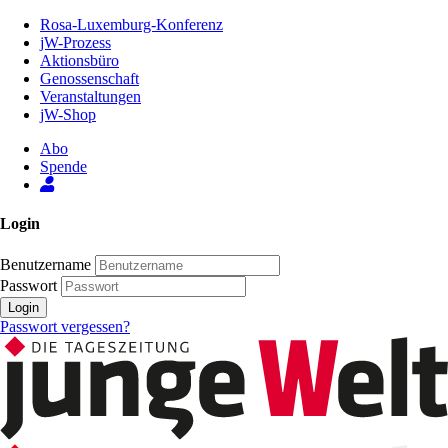
Zum
Rosa-Luxemburg-Konferenz
Inhalt
jW-Prozess
der
Aktionsbüro
Seite
Genossenschaft
Veranstaltungen
jW-Shop
Abo
Spende
Login
Benutzername
Passwort
Login
Passwort vergessen?