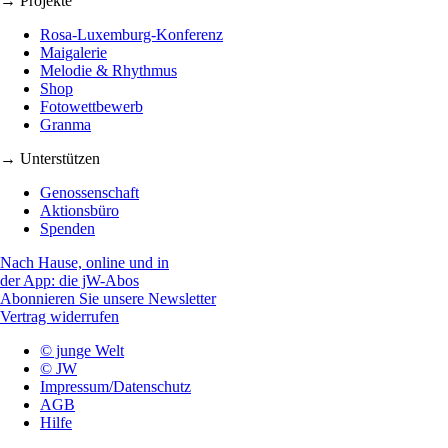
→ Projekte
Rosa-Luxemburg-Konferenz
Maigalerie
Melodie & Rhythmus
Shop
Fotowettbewerb
Granma
→ Unterstützen
Genossenschaft
Aktionsbüro
Spenden
Nach Hause, online und in
der App: die jW-Abos
Abonnieren Sie unsere Newsletter
Vertrag widerrufen
© junge Welt
© JW
Impressum/Datenschutz
AGB
Hilfe