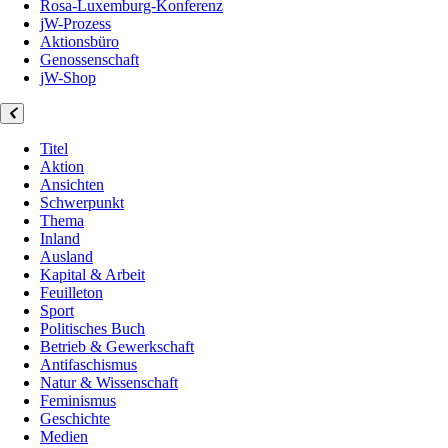
Rosa-Luxemburg-Konferenz
jW-Prozess
Aktionsbüro
Genossenschaft
jW-Shop
Titel
Aktion
Ansichten
Schwerpunkt
Thema
Inland
Ausland
Kapital & Arbeit
Feuilleton
Sport
Politisches Buch
Betrieb & Gewerkschaft
Antifaschismus
Natur & Wissenschaft
Feminismus
Geschichte
Medien