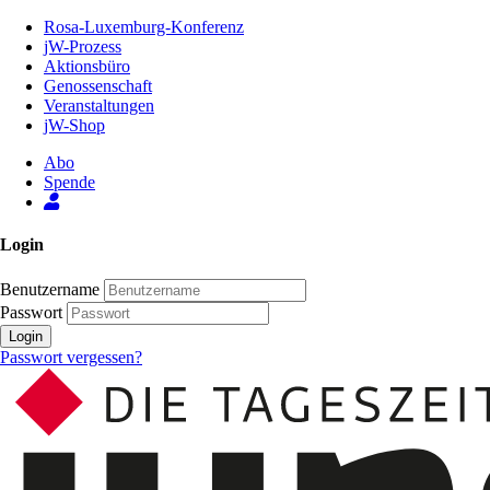
Zum
Rosa-Luxemburg-Konferenz
Inhalt
jW-Prozess
der
Aktionsbüro
Seite
Genossenschaft
Veranstaltungen
jW-Shop
Abo
Spende
Login
Benutzername
Passwort
Login
Passwort vergessen?