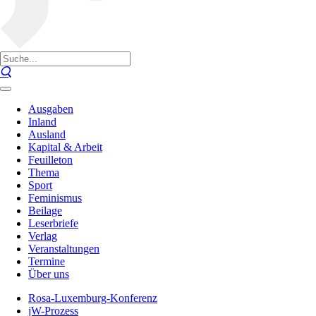
Ausgaben
Inland
Ausland
Kapital & Arbeit
Feuilleton
Thema
Sport
Feminismus
Beilage
Leserbriefe
Verlag
Veranstaltungen
Termine
Über uns
Rosa-Luxemburg-Konferenz
jW-Prozess