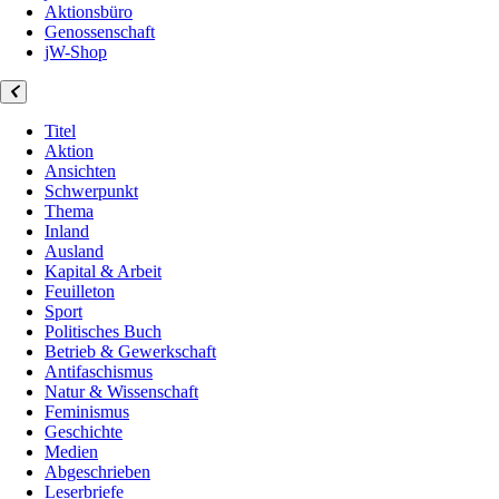
Aktionsbüro
Genossenschaft
jW-Shop
Titel
Aktion
Ansichten
Schwerpunkt
Thema
Inland
Ausland
Kapital & Arbeit
Feuilleton
Sport
Politisches Buch
Betrieb & Gewerkschaft
Antifaschismus
Natur & Wissenschaft
Feminismus
Geschichte
Medien
Abgeschrieben
Leserbriefe