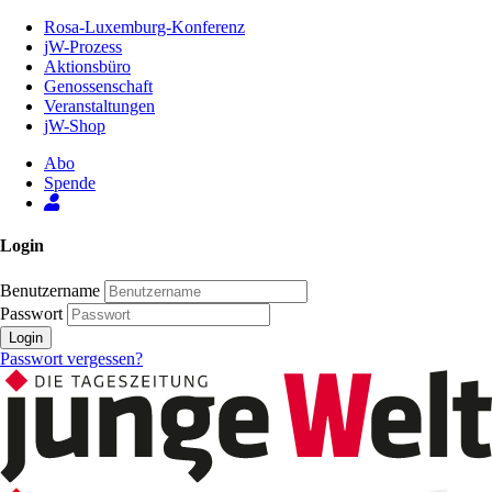
Zum
Rosa-Luxemburg-Konferenz
Inhalt
jW-Prozess
der
Aktionsbüro
Seite
Genossenschaft
Veranstaltungen
jW-Shop
Abo
Spende
Login
Benutzername
Passwort
Login
Passwort vergessen?