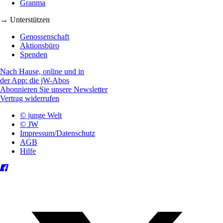
Granma
→ Unterstützen
Genossenschaft
Aktionsbüro
Spenden
Nach Hause, online und in
der App: die jW-Abos
Abonnieren Sie unsere Newsletter
Vertrag widerrufen
© junge Welt
© JW
Impressum/Datenschutz
AGB
Hilfe