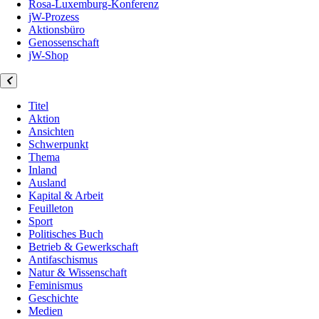
Rosa-Luxemburg-Konferenz
jW-Prozess
Aktionsbüro
Genossenschaft
jW-Shop
Titel
Aktion
Ansichten
Schwerpunkt
Thema
Inland
Ausland
Kapital & Arbeit
Feuilleton
Sport
Politisches Buch
Betrieb & Gewerkschaft
Antifaschismus
Natur & Wissenschaft
Feminismus
Geschichte
Medien