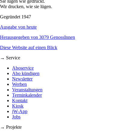
Sie lügen wie gedruckt.
Wir drucken, wie sie lügen.
Gegründet 1947
Ausgabe von heute
Herausgegeben von 3079 GenossInnen
Diese Website auf einen Blick
→ Service
Aboservice
Abo kündigen
Newsletter
Werben
Veranstaltungen
Terminkalender
Kontakt
Kiosk
jW-App
Jobs
→ Projekte