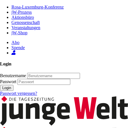
Zum
Rosa-Luxemburg-Konferenz
Inhalt
jW-Prozess
der
Aktionsbüro
Seite
Genossenschaft
Veranstaltungen
jW-Shop
Abo
Spende
Login
Benutzername
Passwort
Login
Passwort vergessen?