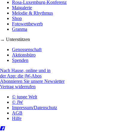
Rosa-Luxemburg-Konferenz
Maigalerie
Melodie & Rhythmus
Shop
Fotowettbewerb
Granma
→ Unterstützen
Genossenschaft
Aktionsbüro
Spenden
Nach Hause, online und in
der App: die jW-Abos
Abonnieren Sie unsere Newsletter
Vertrag widerrufen
© junge Welt
© JW
Impressum/Datenschutz
AGB
Hilfe