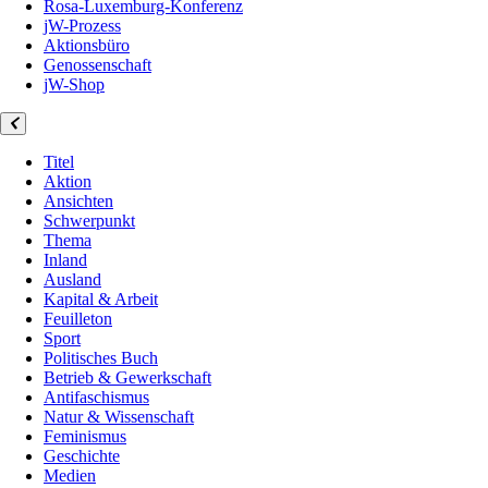
Rosa-Luxemburg-Konferenz
jW-Prozess
Aktionsbüro
Genossenschaft
jW-Shop
Titel
Aktion
Ansichten
Schwerpunkt
Thema
Inland
Ausland
Kapital & Arbeit
Feuilleton
Sport
Politisches Buch
Betrieb & Gewerkschaft
Antifaschismus
Natur & Wissenschaft
Feminismus
Geschichte
Medien