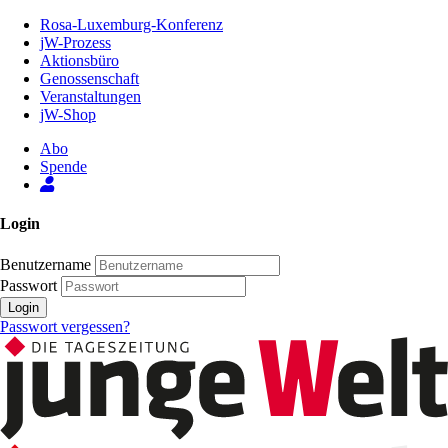
Zum
Rosa-Luxemburg-Konferenz
Inhalt
jW-Prozess
der
Aktionsbüro
Seite
Genossenschaft
Veranstaltungen
jW-Shop
Abo
Spende
Login
Benutzername
Passwort
Login
Passwort vergessen?