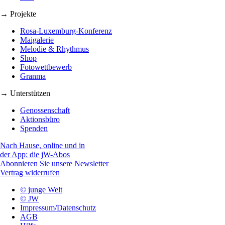
→ Projekte
Rosa-Luxemburg-Konferenz
Maigalerie
Melodie & Rhythmus
Shop
Fotowettbewerb
Granma
→ Unterstützen
Genossenschaft
Aktionsbüro
Spenden
Nach Hause, online und in
der App: die jW-Abos
Abonnieren Sie unsere Newsletter
Vertrag widerrufen
© junge Welt
© JW
Impressum/Datenschutz
AGB