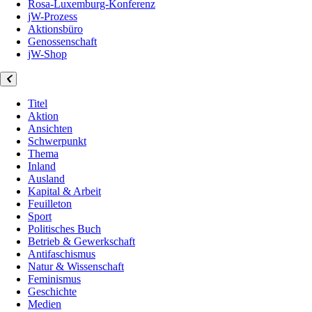
Rosa-Luxemburg-Konferenz
jW-Prozess
Aktionsbüro
Genossenschaft
jW-Shop
Titel
Aktion
Ansichten
Schwerpunkt
Thema
Inland
Ausland
Kapital & Arbeit
Feuilleton
Sport
Politisches Buch
Betrieb & Gewerkschaft
Antifaschismus
Natur & Wissenschaft
Feminismus
Geschichte
Medien