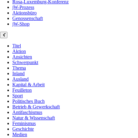
Rosa-Luxemburg-Konferenz
jW-Prozess
Aktionsbüro
Genossenschaft
jW-Shop
Titel
Aktion
Ansichten
Schwerpunkt
Thema
Inland
Ausland
Kapital & Arbeit
Feuilleton
Sport
Politisches Buch
Betrieb & Gewerkschaft
Antifaschismus
Natur & Wissenschaft
Feminismus
Geschichte
Medien