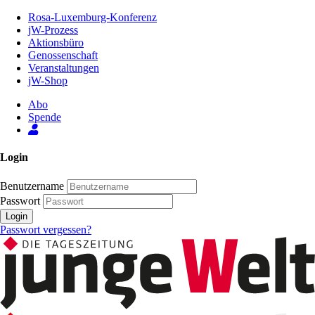
Zum
Rosa-Luxemburg-Konferenz
Inhalt
jW-Prozess
der
Aktionsbüro
Seite
Genossenschaft
Veranstaltungen
jW-Shop
Abo
Spende
Login
Benutzername
Passwort
Login
Passwort vergessen?