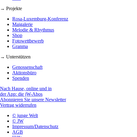
→ Projekte
Rosa-Luxemburg-Konferenz
Maigalerie
Melodie & Rhythmus
Shop
Fotowettbewerb
Granma
→ Unterstützen
Genossenschaft
Aktionsbüro
Spenden
Nach Hause, online und in
der App: die jW-Abos
Abonnieren Sie unsere Newsletter
Vertrag widerrufen
© junge Welt
© JW
Impressum/Datenschutz
AGB