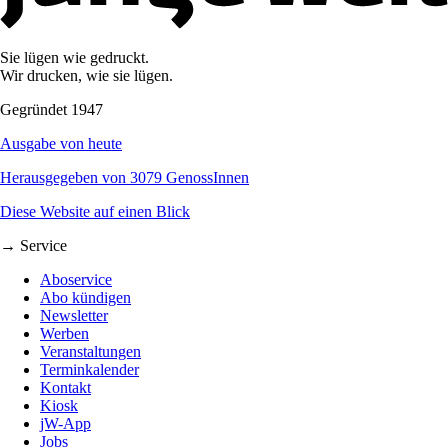
Sie lügen wie gedruckt.
Wir drucken, wie sie lügen.
Gegründet 1947
Ausgabe von heute
Herausgegeben von 3079 GenossInnen
Diese Website auf einen Blick
→ Service
Aboservice
Abo kündigen
Newsletter
Werben
Veranstaltungen
Terminkalender
Kontakt
Kiosk
jW-App
Jobs