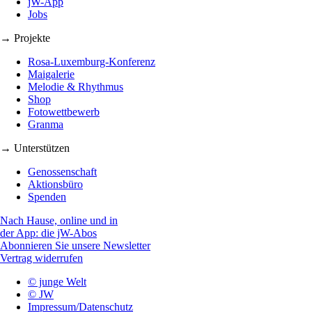
jW-App
Jobs
→ Projekte
Rosa-Luxemburg-Konferenz
Maigalerie
Melodie & Rhythmus
Shop
Fotowettbewerb
Granma
→ Unterstützen
Genossenschaft
Aktionsbüro
Spenden
Nach Hause, online und in
der App: die jW-Abos
Abonnieren Sie unsere Newsletter
Vertrag widerrufen
© junge Welt
© JW
Impressum/Datenschutz