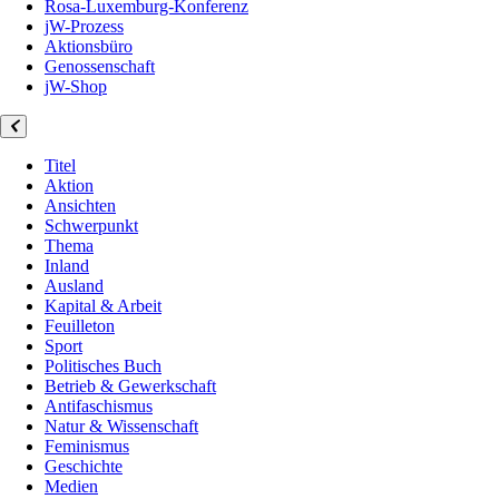
Rosa-Luxemburg-Konferenz
jW-Prozess
Aktionsbüro
Genossenschaft
jW-Shop
Titel
Aktion
Ansichten
Schwerpunkt
Thema
Inland
Ausland
Kapital & Arbeit
Feuilleton
Sport
Politisches Buch
Betrieb & Gewerkschaft
Antifaschismus
Natur & Wissenschaft
Feminismus
Geschichte
Medien