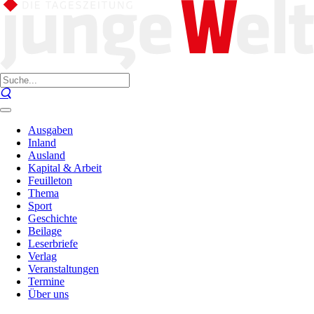
Ausgaben
Inland
Ausland
Kapital & Arbeit
Feuilleton
Thema
Sport
Geschichte
Beilage
Leserbriefe
Verlag
Veranstaltungen
Termine
Über uns