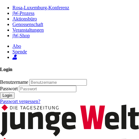
Zum
Rosa-Luxemburg-Konferenz
Inhalt
jW-Prozess
der
Aktionsbüro
Seite
Genossenschaft
Veranstaltungen
jW-Shop
Abo
Spende
Login
Benutzername
Passwort
Login
Passwort vergessen?