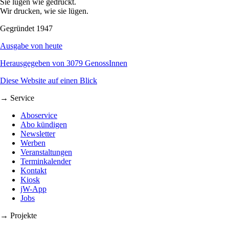
Sie lügen wie gedruckt.
Wir drucken, wie sie lügen.
Gegründet 1947
Ausgabe von heute
Herausgegeben von 3079 GenossInnen
Diese Website auf einen Blick
→ Service
Aboservice
Abo kündigen
Newsletter
Werben
Veranstaltungen
Terminkalender
Kontakt
Kiosk
jW-App
Jobs
→ Projekte