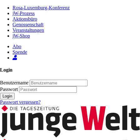
Zum
Rosa-Luxemburg-Konferenz
Inhalt
jW-Prozess
der
Aktionsbüro
Seite
Genossenschaft
Veranstaltungen
jW-Shop
Abo
Spende
Login
Benutzername
Passwort
Login
Passwort vergessen?