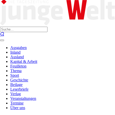
Ausgaben
Inland
Ausland
Kapital & Arbeit
Feuilleton
Thema
Sport
Geschichte
Beilage
Leserbriefe
Verlag
Veranstaltungen
Termine
Über uns