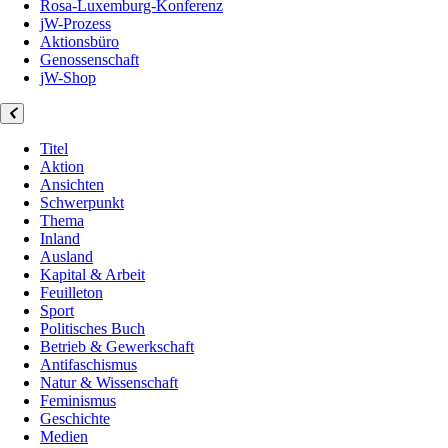
Rosa-Luxemburg-Konferenz
jW-Prozess
Aktionsbüro
Genossenschaft
jW-Shop
Titel
Aktion
Ansichten
Schwerpunkt
Thema
Inland
Ausland
Kapital & Arbeit
Feuilleton
Sport
Politisches Buch
Betrieb & Gewerkschaft
Antifaschismus
Natur & Wissenschaft
Feminismus
Geschichte
Medien