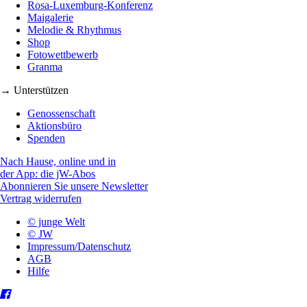
Rosa-Luxemburg-Konferenz
Maigalerie
Melodie & Rhythmus
Shop
Fotowettbewerb
Granma
→ Unterstützen
Genossenschaft
Aktionsbüro
Spenden
Nach Hause, online und in
der App: die jW-Abos
Abonnieren Sie unsere Newsletter
Vertrag widerrufen
© junge Welt
© JW
Impressum/Datenschutz
AGB
Hilfe