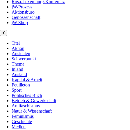
Rosa-Luxemburg-Konferenz
jW-Prozess
Aktionsbüro
Genossenschaft
jW-Shop
Titel
Aktion
Ansichten
Schwerpunkt
Thema
Inland
Ausland
Kapital & Arbeit
Feuilleton
Sport
Politisches Buch
Betrieb & Gewerkschaft
Antifaschismus
Natur & Wissenschaft
Feminismus
Geschichte
Medien