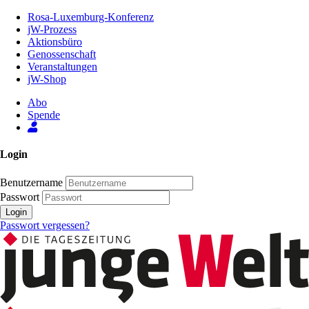
Zum
Rosa-Luxemburg-Konferenz
Inhalt
jW-Prozess
der
Aktionsbüro
Seite
Genossenschaft
Veranstaltungen
jW-Shop
Abo
Spende
Login
Benutzername
Passwort
Login
Passwort vergessen?