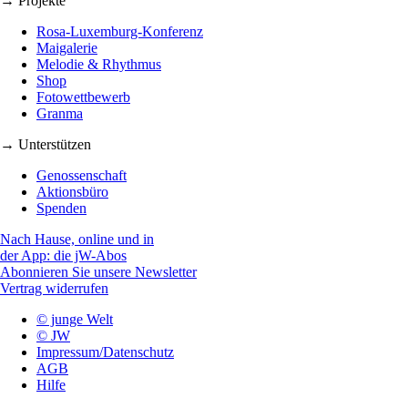
→ Projekte
Rosa-Luxemburg-Konferenz
Maigalerie
Melodie & Rhythmus
Shop
Fotowettbewerb
Granma
→ Unterstützen
Genossenschaft
Aktionsbüro
Spenden
Nach Hause, online und in
der App: die jW-Abos
Abonnieren Sie unsere Newsletter
Vertrag widerrufen
© junge Welt
© JW
Impressum/Datenschutz
AGB
Hilfe