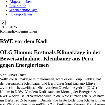
Abgeschrieben
Leserbriefe
Wochenendbeilage
Fotoreportagen
18.03.2025
Kohlendioxidemissionen
RWE vor dem Kadi
OLG Hamm: Erstmals Klimaklage in der
Beweisaufnahme. Kleinbauer aus Peru
gegen Energieriesen
Von
Oliver Rast
Sollte die Klimaklage durchkommen, wäre es ein Coup. Geklagt hat
der peruanische Kleinbauer und Bergführer Saúl Luciano Lliuya;
zivilrechtlich, zweitinstanzlich vor dem Oberlandesgericht (OLG)
Hamm in NRW. Vor dem Kadi stand am Montag der Energieriese
RWE – oder: Bauer versucht Multi in die Knie zu zwingen. Alles hatte
im Herbst 2015 begonnen. Damals wie heute fordert der Kläger Lliuya
von RWE als einem der größten CO2-Emittenten Europas Folgekosten