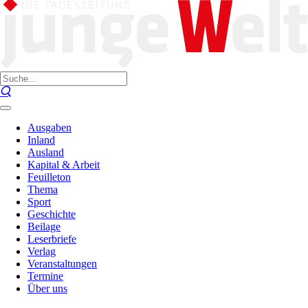
Ausgaben
Inland
Ausland
Kapital & Arbeit
Feuilleton
Thema
Sport
Geschichte
Beilage
Leserbriefe
Verlag
Veranstaltungen
Termine
Über uns