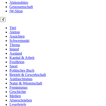
Aktionsbüro
Genossenschaft
jW-Shop
Titel
Aktion
Ansichten
Schwerpunkt
Thema
Inland
Ausland
Kapital & Arbeit
Feuilleton
Sport
Politisches Buch
Betrieb & Gewerkschaft
Antifaschismus
Natur & Wissenschaft
Feminismus
Geschichte
Medien
Abgeschrieben
Leserbriefe