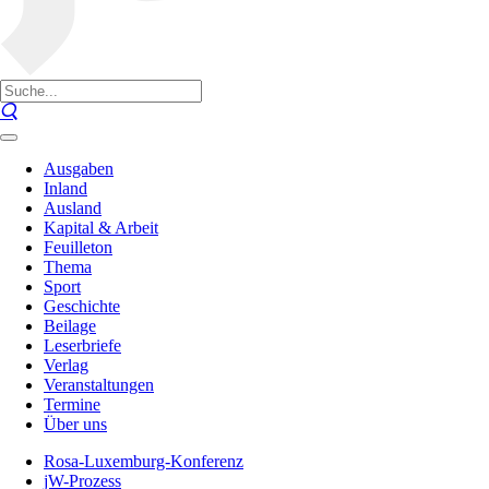
Ausgaben
Inland
Ausland
Kapital & Arbeit
Feuilleton
Thema
Sport
Geschichte
Beilage
Leserbriefe
Verlag
Veranstaltungen
Termine
Über uns
Rosa-Luxemburg-Konferenz
jW-Prozess