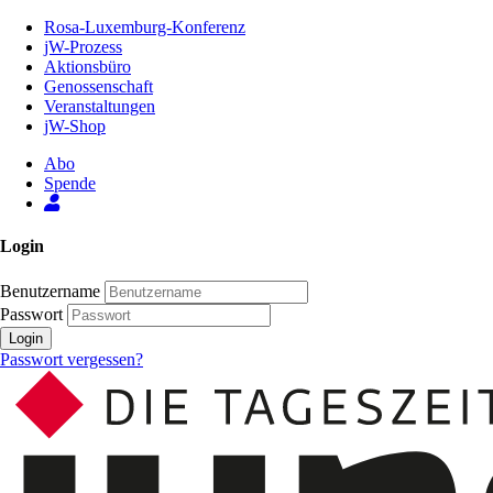
Zum
Rosa-Luxemburg-Konferenz
Inhalt
jW-Prozess
der
Aktionsbüro
Seite
Genossenschaft
Veranstaltungen
jW-Shop
Abo
Spende
Login
Benutzername
Passwort
Login
Passwort vergessen?