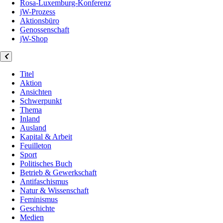
Rosa-Luxemburg-Konferenz
jW-Prozess
Aktionsbüro
Genossenschaft
jW-Shop
Titel
Aktion
Ansichten
Schwerpunkt
Thema
Inland
Ausland
Kapital & Arbeit
Feuilleton
Sport
Politisches Buch
Betrieb & Gewerkschaft
Antifaschismus
Natur & Wissenschaft
Feminismus
Geschichte
Medien