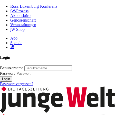
Zum
Rosa-Luxemburg-Konferenz
Inhalt
jW-Prozess
der
Aktionsbüro
Seite
Genossenschaft
Veranstaltungen
jW-Shop
Abo
Spende
Login
Benutzername
Passwort
Login
Passwort vergessen?