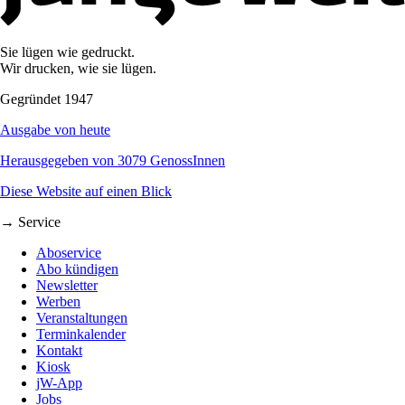
Sie lügen wie gedruckt.
Wir drucken, wie sie lügen.
Gegründet 1947
Ausgabe von heute
Herausgegeben von 3079 GenossInnen
Diese Website auf einen Blick
→ Service
Aboservice
Abo kündigen
Newsletter
Werben
Veranstaltungen
Terminkalender
Kontakt
Kiosk
jW-App
Jobs