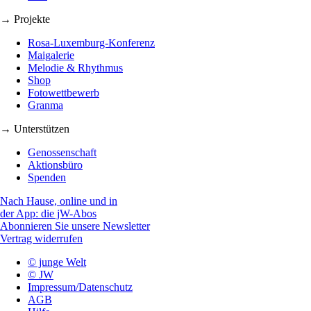
→ Projekte
Rosa-Luxemburg-Konferenz
Maigalerie
Melodie & Rhythmus
Shop
Fotowettbewerb
Granma
→ Unterstützen
Genossenschaft
Aktionsbüro
Spenden
Nach Hause, online und in
der App: die jW-Abos
Abonnieren Sie unsere Newsletter
Vertrag widerrufen
© junge Welt
© JW
Impressum/Datenschutz
AGB