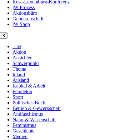
Rosa-Luxemburg-Konferenz
jW-Prozess
Aktionsbüro
Genossenschaft
jW-Shop
Titel
Aktion
Ansichten
Schwerpunkt
Thema
Inland
Ausland
Kapital & Arbeit
Feuilleton
Sport
Politisches Buch
Betrieb & Gewerkschaft
Antifaschismus
Natur & Wissenschaft
Feminismus
Geschichte
Medien