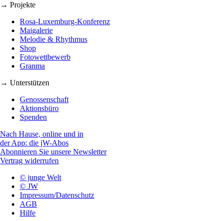
→ Projekte
Rosa-Luxemburg-Konferenz
Maigalerie
Melodie & Rhythmus
Shop
Fotowettbewerb
Granma
→ Unterstützen
Genossenschaft
Aktionsbüro
Spenden
Nach Hause, online und in
der App: die jW-Abos
Abonnieren Sie unsere Newsletter
Vertrag widerrufen
© junge Welt
© JW
Impressum/Datenschutz
AGB
Hilfe