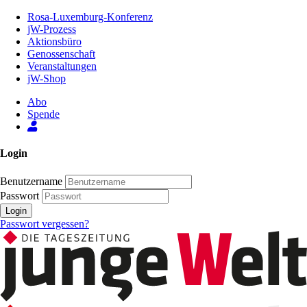
Zum
Rosa-Luxemburg-Konferenz
Inhalt
jW-Prozess
der
Aktionsbüro
Seite
Genossenschaft
Veranstaltungen
jW-Shop
Abo
Spende
Login
Benutzername
Passwort
Login
Passwort vergessen?