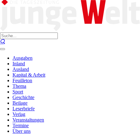
Ausgaben
Inland
Ausland
Kapital & Arbeit
Feuilleton
Thema
Sport
Geschichte
Beilage
Leserbriefe
Verlag
Veranstaltungen
Termine
Über uns