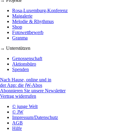
→ Projekte
Rosa-Luxemburg-Konferenz
Maigalerie
Melodie & Rhythmus
Shop
Fotowettbewerb
Granma
→ Unterstützen
Genossenschaft
Aktionsbüro
Spenden
Nach Hause, online und in
der App: die jW-Abos
Abonnieren Sie unsere Newsletter
Vertrag widerrufen
© junge Welt
© JW
Impressum/Datenschutz
AGB
Hilfe