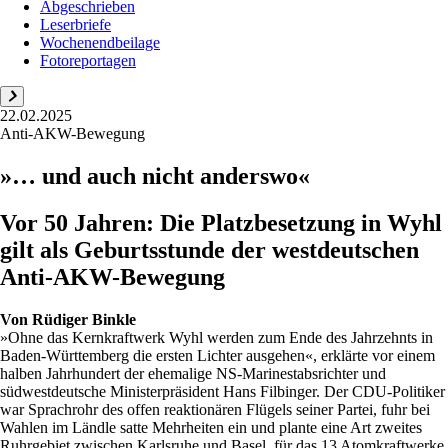
Abgeschrieben
Leserbriefe
Wochenendbeilage
Fotoreportagen
22.02.2025
Anti-AKW-Bewegung
»… und auch nicht anderswo«
Vor 50 Jahren: Die Platzbesetzung in Wyhl
gilt als Geburtsstunde der westdeutschen
Anti-AKW-Bewegung
Von
Rüdiger Binkle
»Ohne das Kernkraftwerk Wyhl werden zum Ende des Jahrzehnts in
Baden-Württemberg die ersten Lichter ausgehen«, erklärte vor einem
halben Jahrhundert der ehemalige NS-Marinestabsrichter und
südwestdeutsche Ministerpräsident Hans Filbinger. Der CDU-Politiker
war Sprachrohr des offen reaktionären Flügels seiner Partei, fuhr bei
Wahlen im Ländle satte Mehrheiten ein und plante eine Art zweites
Ruhrgebiet zwischen Karlsruhe und Basel, für das 13 Atomkraftwerke