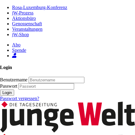
Zum
Rosa-Luxemburg-Konferenz
Inhalt
jW-Prozess
der
Aktionsbüro
Seite
Genossenschaft
Veranstaltungen
jW-Shop
Abo
Spende
Login
Benutzername
Passwort
Login
Passwort vergessen?