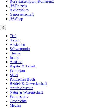
Rosa-Luxemburg-Konferenz
jW-Prozess
Aktionsbüro
Genossenschaft
jW-Shop
Titel
Aktion
Ansichten
Schwerpunkt
Thema
Inland
Ausland
Kapital & Arbeit
Feuilleton
Sport
Politisches Buch
Betrieb & Gewerkschaft
Antifaschismus
Natur & Wissenschaft
Feminismus
Geschichte
Medien