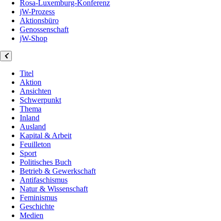
Rosa-Luxemburg-Konferenz
jW-Prozess
Aktionsbüro
Genossenschaft
jW-Shop
Titel
Aktion
Ansichten
Schwerpunkt
Thema
Inland
Ausland
Kapital & Arbeit
Feuilleton
Sport
Politisches Buch
Betrieb & Gewerkschaft
Antifaschismus
Natur & Wissenschaft
Feminismus
Geschichte
Medien