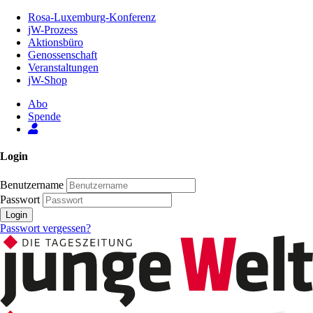
Zum
Rosa-Luxemburg-Konferenz
Inhalt
jW-Prozess
der
Aktionsbüro
Seite
Genossenschaft
Veranstaltungen
jW-Shop
Abo
Spende
Login
Benutzername
Passwort
Login
Passwort vergessen?