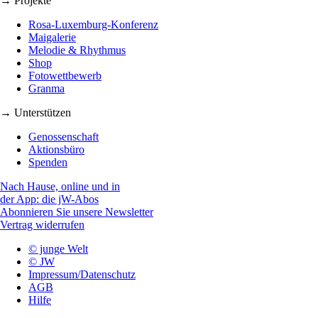
→ Projekte
Rosa-Luxemburg-Konferenz
Maigalerie
Melodie & Rhythmus
Shop
Fotowettbewerb
Granma
→ Unterstützen
Genossenschaft
Aktionsbüro
Spenden
Nach Hause, online und in
der App: die jW-Abos
Abonnieren Sie unsere Newsletter
Vertrag widerrufen
© junge Welt
© JW
Impressum/Datenschutz
AGB
Hilfe