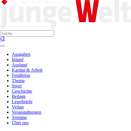
Ausgaben
Inland
Ausland
Kapital & Arbeit
Feuilleton
Thema
Sport
Geschichte
Beilage
Leserbriefe
Verlag
Veranstaltungen
Termine
Über uns