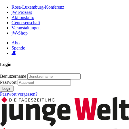
Zum
Rosa-Luxemburg-Konferenz
Inhalt
jW-Prozess
der
Aktionsbüro
Seite
Genossenschaft
Veranstaltungen
jW-Shop
Abo
Spende
Login
Benutzername
Passwort
Login
Passwort vergessen?