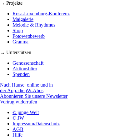
→ Projekte
Rosa-Luxemburg-Konferenz
Maigalerie
Melodie & Rhythmus
Shop
Fotowettbewerb
Granma
→ Unterstützen
Genossenschaft
Aktionsbüro
Spenden
Nach Hause, online und in
der App: die jW-Abos
Abonnieren Sie unsere Newsletter
Vertrag widerrufen
© junge Welt
© JW
Impressum/Datenschutz
AGB
Hilfe