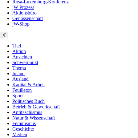
Rosa-Luxemburg-Konferenz
jW-Prozess
Aktionsbüro
Genossenschaft
jW-Shop
Titel
Aktion
Ansichten
Schwerpunkt
Thema
Inland
Ausland
Kapital & Arbeit
Feuilleton
Sport
Politisches Buch
Betrieb & Gewerkschaft
Antifaschismus
Natur & Wissenschaft
Feminismus
Geschichte
Medien