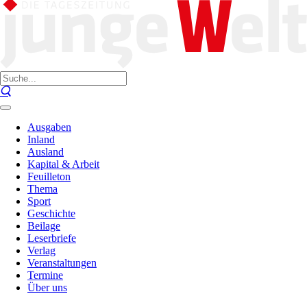
Ausgaben
Inland
Ausland
Kapital & Arbeit
Feuilleton
Thema
Sport
Geschichte
Beilage
Leserbriefe
Verlag
Veranstaltungen
Termine
Über uns