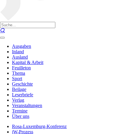
Ausgaben
Inland
Ausland
Kapital & Arbeit
Feuilleton
Thema
Sport
Geschichte
Beilage
Leserbriefe
Verlag
Veranstaltungen
Termine
Über uns
Rosa-Luxemburg-Konferenz
jW-Prozess