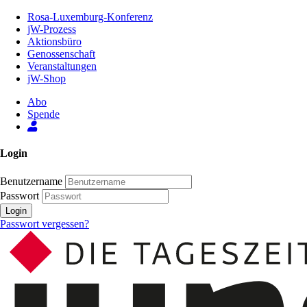
Zum
Rosa-Luxemburg-Konferenz
Inhalt
jW-Prozess
der
Aktionsbüro
Seite
Genossenschaft
Veranstaltungen
jW-Shop
Abo
Spende
Login
Benutzername
Passwort
Login
Passwort vergessen?