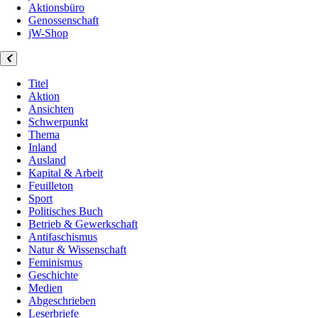
Aktionsbüro
Genossenschaft
jW-Shop
Titel
Aktion
Ansichten
Schwerpunkt
Thema
Inland
Ausland
Kapital & Arbeit
Feuilleton
Sport
Politisches Buch
Betrieb & Gewerkschaft
Antifaschismus
Natur & Wissenschaft
Feminismus
Geschichte
Medien
Abgeschrieben
Leserbriefe