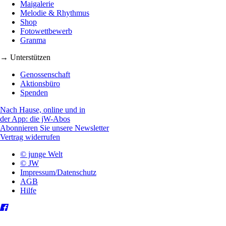
Maigalerie
Melodie & Rhythmus
Shop
Fotowettbewerb
Granma
→ Unterstützen
Genossenschaft
Aktionsbüro
Spenden
Nach Hause, online und in
der App: die jW-Abos
Abonnieren Sie unsere Newsletter
Vertrag widerrufen
© junge Welt
© JW
Impressum/Datenschutz
AGB
Hilfe