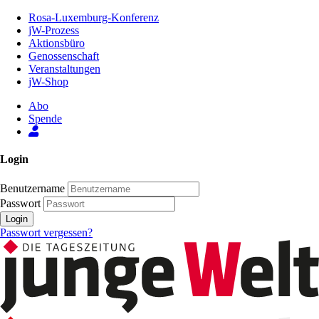
Zum
Rosa-Luxemburg-Konferenz
Inhalt
jW-Prozess
der
Aktionsbüro
Seite
Genossenschaft
Veranstaltungen
jW-Shop
Abo
Spende
Login
Benutzername
Passwort
Login
Passwort vergessen?