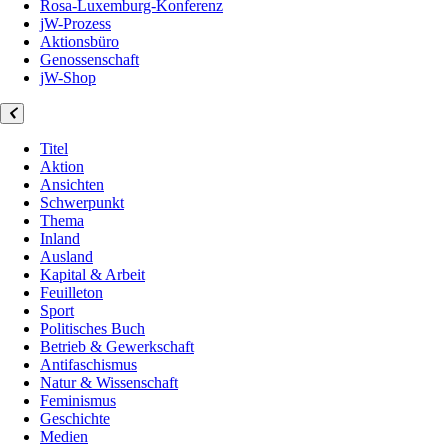
Rosa-Luxemburg-Konferenz
jW-Prozess
Aktionsbüro
Genossenschaft
jW-Shop
Titel
Aktion
Ansichten
Schwerpunkt
Thema
Inland
Ausland
Kapital & Arbeit
Feuilleton
Sport
Politisches Buch
Betrieb & Gewerkschaft
Antifaschismus
Natur & Wissenschaft
Feminismus
Geschichte
Medien