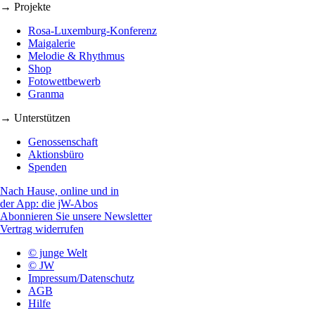
→ Projekte
Rosa-Luxemburg-Konferenz
Maigalerie
Melodie & Rhythmus
Shop
Fotowettbewerb
Granma
→ Unterstützen
Genossenschaft
Aktionsbüro
Spenden
Nach Hause, online und in
der App: die jW-Abos
Abonnieren Sie unsere Newsletter
Vertrag widerrufen
© junge Welt
© JW
Impressum/Datenschutz
AGB
Hilfe