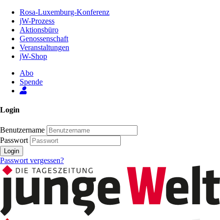
Zum
Rosa-Luxemburg-Konferenz
Inhalt
jW-Prozess
der
Aktionsbüro
Seite
Genossenschaft
Veranstaltungen
jW-Shop
Abo
Spende
Login
Benutzername
Passwort
Login
Passwort vergessen?