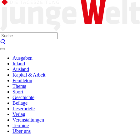
Ausgaben
Inland
Ausland
Kapital & Arbeit
Feuilleton
Thema
Sport
Geschichte
Beilage
Leserbriefe
Verlag
Veranstaltungen
Termine
Über uns