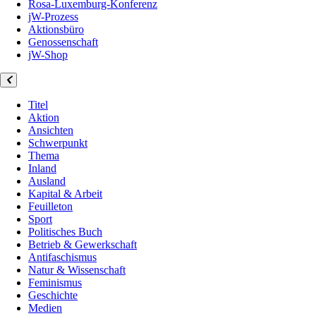
Rosa-Luxemburg-Konferenz
jW-Prozess
Aktionsbüro
Genossenschaft
jW-Shop
Titel
Aktion
Ansichten
Schwerpunkt
Thema
Inland
Ausland
Kapital & Arbeit
Feuilleton
Sport
Politisches Buch
Betrieb & Gewerkschaft
Antifaschismus
Natur & Wissenschaft
Feminismus
Geschichte
Medien