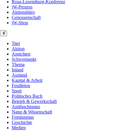
Rosa-Luxemburg-Konferenz
jW-Prozess
Aktionsbüro
Genossenschaft
jW-Shop
Titel
Aktion
Ansichten
Schwerpunkt
Thema
Inland
Ausland
Kapital & Arbeit
Feuilleton
Sport
Politisches Buch
Betrieb & Gewerkschaft
Antifaschismus
Natur & Wissenschaft
Feminismus
Geschichte
Medien