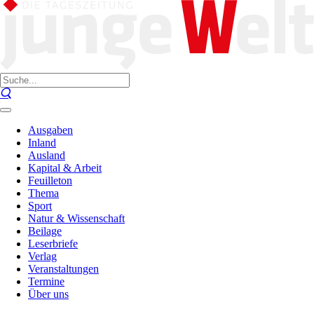
Ausgaben
Inland
Ausland
Kapital & Arbeit
Feuilleton
Thema
Sport
Natur & Wissenschaft
Beilage
Leserbriefe
Verlag
Veranstaltungen
Termine
Über uns