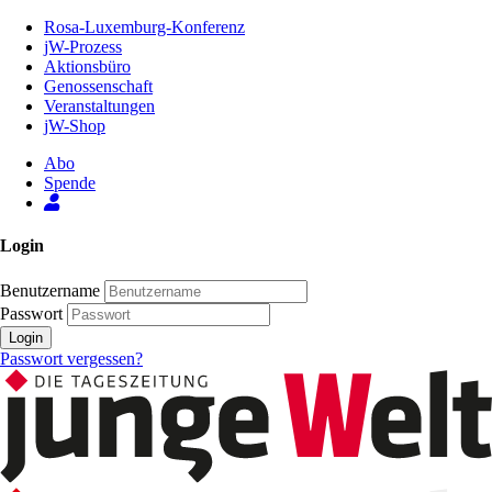
Zum
Rosa-Luxemburg-Konferenz
Inhalt
jW-Prozess
der
Aktionsbüro
Seite
Genossenschaft
Veranstaltungen
jW-Shop
Abo
Spende
Login
Benutzername
Passwort
Login
Passwort vergessen?