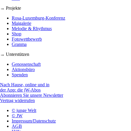
→ Projekte
Rosa-Luxemburg-Konferenz
Maigalerie
Melodie & Rhythmus
Shop
Fotowettbewerb
Granma
→ Unterstützen
Genossenschaft
Aktionsbüro
Spenden
Nach Hause, online und in
der App: die jW-Abos
Abonnieren Sie unsere Newsletter
Vertrag widerrufen
© junge Welt
© JW
Impressum/Datenschutz
AGB