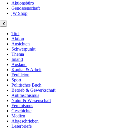
Aktionsbüro
Genossenschaft
jW-Shop
Titel
Aktion
Ansichten
Schwerpunkt
Thema
Inland
Ausland
Kapital & Arbeit
Feuilleton
Sport
Politisches Buch
Betrieb & Gewerkschaft
Antifaschismus
Natur & Wissenschaft
Feminismus
Geschichte
Medien
Abgeschrieben
Leserbriefe