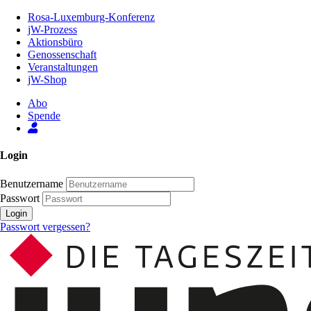
Zum
Rosa-Luxemburg-Konferenz
Inhalt
jW-Prozess
der
Aktionsbüro
Seite
Genossenschaft
Veranstaltungen
jW-Shop
Abo
Spende
Login
Benutzername
Passwort
Login
Passwort vergessen?