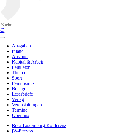
Ausgaben
Inland
Ausland
Kapital & Arbeit
Feuilleton
Thema
Sport
Feminismus
Beilage
Leserbriefe
Verlag
Veranstaltungen
Termine
Über uns
Rosa-Luxemburg-Konferenz
jW-Prozess