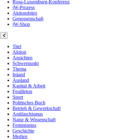
Rosa-Luxemburg-Konferenz
jW-Prozess
Aktionsbüro
Genossenschaft
jW-Shop
Titel
Aktion
Ansichten
Schwerpunkt
Thema
Inland
Ausland
Kapital & Arbeit
Feuilleton
Sport
Politisches Buch
Betrieb & Gewerkschaft
Antifaschismus
Natur & Wissenschaft
Feminismus
Geschichte
Medien