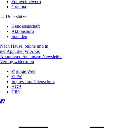
Fotowettbewerb
Granma
→ Unterstützen
Genossenschaft
Aktionsbüro
Spenden
Nach Hause, online und in
der App: die jW-Abos
Abonnieren Sie unsere Newsletter
Vertrag widerrufen
© junge Welt
© JW
Impressum/Datenschutz
AGB
Hilfe