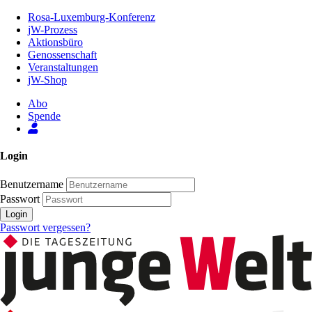
Zum
Rosa-Luxemburg-Konferenz
Inhalt
jW-Prozess
der
Aktionsbüro
Seite
Genossenschaft
Veranstaltungen
jW-Shop
Abo
Spende
Login
Benutzername
Passwort
Login
Passwort vergessen?