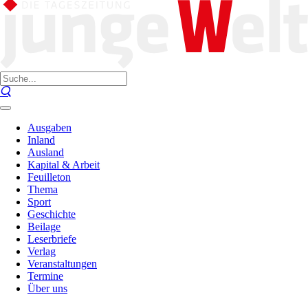
Ausgaben
Inland
Ausland
Kapital & Arbeit
Feuilleton
Thema
Sport
Geschichte
Beilage
Leserbriefe
Verlag
Veranstaltungen
Termine
Über uns