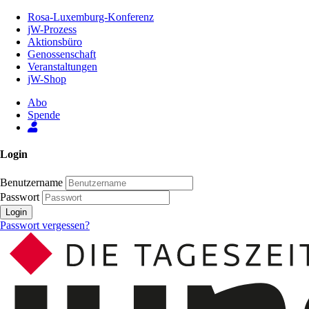
Zum
Rosa-Luxemburg-Konferenz
Inhalt
jW-Prozess
der
Aktionsbüro
Seite
Genossenschaft
Veranstaltungen
jW-Shop
Abo
Spende
Login
Benutzername
Passwort
Login
Passwort vergessen?