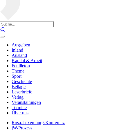
Ausgaben
Inland
Ausland
Kapital & Arbeit
Feuilleton
Thema
Sport
Geschichte
Beilage
Leserbriefe
Verlag
Veranstaltungen
Termine
Über uns
Rosa-Luxemburg-Konferenz
jW-Prozess