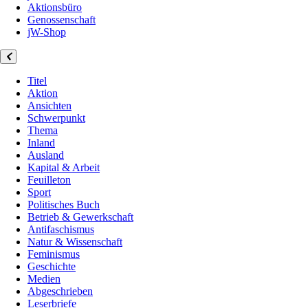
Aktionsbüro
Genossenschaft
jW-Shop
Titel
Aktion
Ansichten
Schwerpunkt
Thema
Inland
Ausland
Kapital & Arbeit
Feuilleton
Sport
Politisches Buch
Betrieb & Gewerkschaft
Antifaschismus
Natur & Wissenschaft
Feminismus
Geschichte
Medien
Abgeschrieben
Leserbriefe