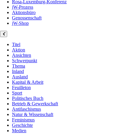
Rosa-Luxemburg-Konferenz
jW-Prozess
Aktionsbüro
Genossenschaft
jW-Shop
Titel
Aktion
Ansichten
Schwerpunkt
Thema
Inland
Ausland
Kapital & Arbeit
Feuilleton
Sport
Politisches Buch
Betrieb & Gewerkschaft
Antifaschismus
Natur & Wissenschaft
Feminismus
Geschichte
Medien