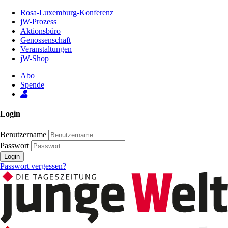
Zum
Rosa-Luxemburg-Konferenz
Inhalt
jW-Prozess
der
Aktionsbüro
Seite
Genossenschaft
Veranstaltungen
jW-Shop
Abo
Spende
Login
Benutzername
Passwort
Login
Passwort vergessen?