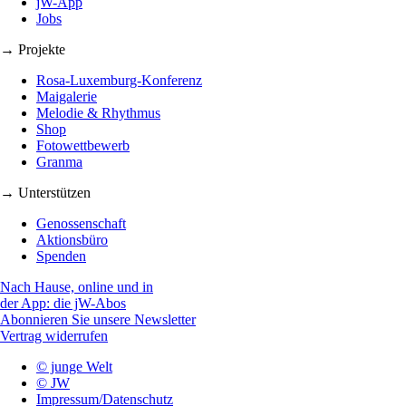
jW-App
Jobs
→ Projekte
Rosa-Luxemburg-Konferenz
Maigalerie
Melodie & Rhythmus
Shop
Fotowettbewerb
Granma
→ Unterstützen
Genossenschaft
Aktionsbüro
Spenden
Nach Hause, online und in
der App: die jW-Abos
Abonnieren Sie unsere Newsletter
Vertrag widerrufen
© junge Welt
© JW
Impressum/Datenschutz