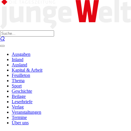
Ausgaben
Inland
Ausland
Kapital & Arbeit
Feuilleton
Thema
Sport
Geschichte
Beilage
Leserbriefe
Verlag
Veranstaltungen
Termine
Über uns