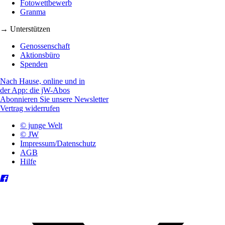
Fotowettbewerb
Granma
→ Unterstützen
Genossenschaft
Aktionsbüro
Spenden
Nach Hause, online und in
der App: die jW-Abos
Abonnieren Sie unsere Newsletter
Vertrag widerrufen
© junge Welt
© JW
Impressum/Datenschutz
AGB
Hilfe