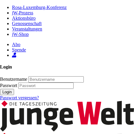
Zum
Rosa-Luxemburg-Konferenz
Inhalt
jW-Prozess
der
Aktionsbüro
Seite
Genossenschaft
Veranstaltungen
jW-Shop
Abo
Spende
Login
Benutzername
Passwort
Login
Passwort vergessen?