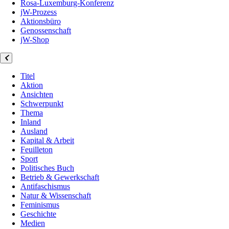
Rosa-Luxemburg-Konferenz
jW-Prozess
Aktionsbüro
Genossenschaft
jW-Shop
Titel
Aktion
Ansichten
Schwerpunkt
Thema
Inland
Ausland
Kapital & Arbeit
Feuilleton
Sport
Politisches Buch
Betrieb & Gewerkschaft
Antifaschismus
Natur & Wissenschaft
Feminismus
Geschichte
Medien