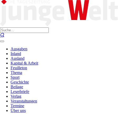
Ausgaben
Inland
Ausland
Kapital & Arbeit
Feuilleton
Thema
Sport
Geschichte
Beilage
Leserbriefe
Verlag
Veranstaltungen
Termine
Über uns