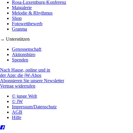
Rosa-Luxemburg-Konferenz
Maigalerie
Melodie & Rhythmus
Shop
Fotowettbewerb
Granma
→ Unterstützen
Genossenschaft
Aktionsbüro
Spenden
Nach Hause, online und in
der App: die jW-Abos
Abonnieren Sie unsere Newsletter
Vertrag widerrufen
© junge Welt
© JW
Impressum/Datenschutz
AGB
Hilfe