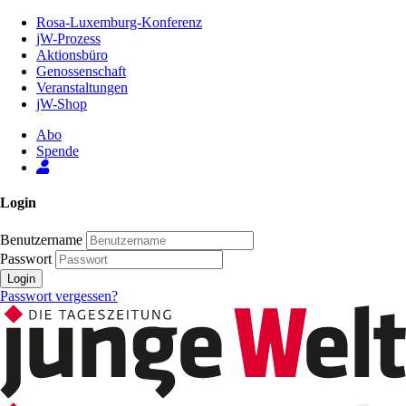
Zum
Rosa-Luxemburg-Konferenz
Inhalt
jW-Prozess
der
Aktionsbüro
Seite
Genossenschaft
Veranstaltungen
jW-Shop
Abo
Spende
Login
Benutzername
Passwort
Login
Passwort vergessen?