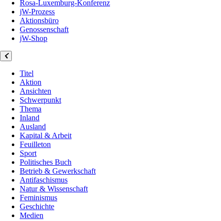
Rosa-Luxemburg-Konferenz
jW-Prozess
Aktionsbüro
Genossenschaft
jW-Shop
Titel
Aktion
Ansichten
Schwerpunkt
Thema
Inland
Ausland
Kapital & Arbeit
Feuilleton
Sport
Politisches Buch
Betrieb & Gewerkschaft
Antifaschismus
Natur & Wissenschaft
Feminismus
Geschichte
Medien