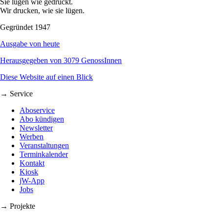
Sie lügen wie gedruckt.
Wir drucken, wie sie lügen.
Gegründet 1947
Ausgabe von heute
Herausgegeben von 3079 GenossInnen
Diese Website auf einen Blick
→ Service
Aboservice
Abo kündigen
Newsletter
Werben
Veranstaltungen
Terminkalender
Kontakt
Kiosk
jW-App
Jobs
→ Projekte