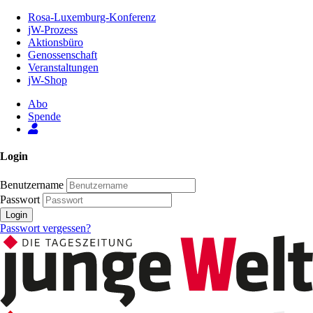
Zum
Rosa-Luxemburg-Konferenz
Inhalt
jW-Prozess
der
Aktionsbüro
Seite
Genossenschaft
Veranstaltungen
jW-Shop
Abo
Spende
Login
Benutzername
Passwort
Login
Passwort vergessen?