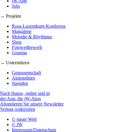
jW-App
Jobs
→ Projekte
Rosa-Luxemburg-Konferenz
Maigalerie
Melodie & Rhythmus
Shop
Fotowettbewerb
Granma
→ Unterstützen
Genossenschaft
Aktionsbüro
Spenden
Nach Hause, online und in
der App: die jW-Abos
Abonnieren Sie unsere Newsletter
Vertrag widerrufen
© junge Welt
© JW
Impressum/Datenschutz