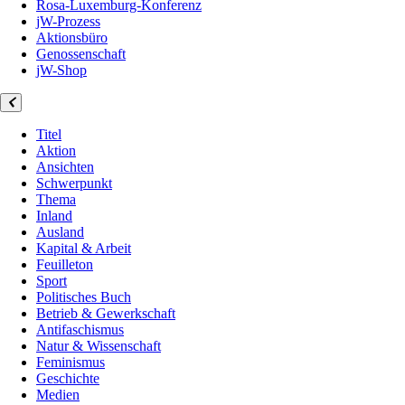
Rosa-Luxemburg-Konferenz
jW-Prozess
Aktionsbüro
Genossenschaft
jW-Shop
Titel
Aktion
Ansichten
Schwerpunkt
Thema
Inland
Ausland
Kapital & Arbeit
Feuilleton
Sport
Politisches Buch
Betrieb & Gewerkschaft
Antifaschismus
Natur & Wissenschaft
Feminismus
Geschichte
Medien