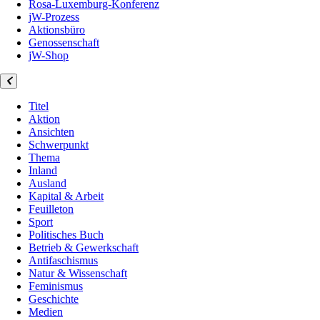
Rosa-Luxemburg-Konferenz
jW-Prozess
Aktionsbüro
Genossenschaft
jW-Shop
Titel
Aktion
Ansichten
Schwerpunkt
Thema
Inland
Ausland
Kapital & Arbeit
Feuilleton
Sport
Politisches Buch
Betrieb & Gewerkschaft
Antifaschismus
Natur & Wissenschaft
Feminismus
Geschichte
Medien