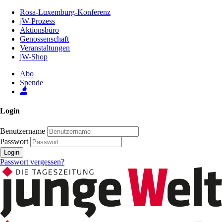
Zum
Rosa-Luxemburg-Konferenz
Inhalt
jW-Prozess
der
Aktionsbüro
Seite
Genossenschaft
Veranstaltungen
jW-Shop
Abo
Spende
Login
Benutzername
Passwort
Login
Passwort vergessen?