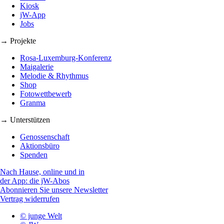
Kiosk
jW-App
Jobs
→ Projekte
Rosa-Luxemburg-Konferenz
Maigalerie
Melodie & Rhythmus
Shop
Fotowettbewerb
Granma
→ Unterstützen
Genossenschaft
Aktionsbüro
Spenden
Nach Hause, online und in
der App: die jW-Abos
Abonnieren Sie unsere Newsletter
Vertrag widerrufen
© junge Welt