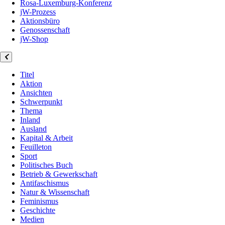
Rosa-Luxemburg-Konferenz
jW-Prozess
Aktionsbüro
Genossenschaft
jW-Shop
Titel
Aktion
Ansichten
Schwerpunkt
Thema
Inland
Ausland
Kapital & Arbeit
Feuilleton
Sport
Politisches Buch
Betrieb & Gewerkschaft
Antifaschismus
Natur & Wissenschaft
Feminismus
Geschichte
Medien