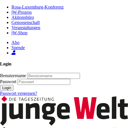
Zum
Rosa-Luxemburg-Konferenz
Inhalt
jW-Prozess
der
Aktionsbüro
Seite
Genossenschaft
Veranstaltungen
jW-Shop
Abo
Spende
Login
Benutzername
Passwort
Login
Passwort vergessen?